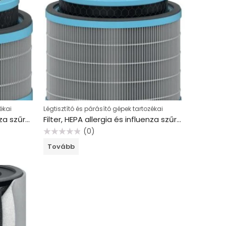
ékai
Légtisztító és párásító gépek tartozékai
Filter, HEPA allergia és influenza szűrő, LEITZ “TruSens Z-1000”
Filter, HEPA allergia és influenza szűrő, LEITZ “TruSens Z-2000 / Z-2500”
(0)
Értékelés:
Tovább
0
/
5