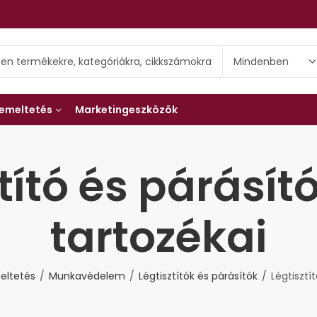
emeltetés
Marketingeszközök
tító és párásí
tartozékai
eltetés
Munkavédelem
Légtisztítók és párásítók
Légtisztí