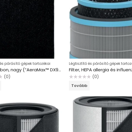
 és párásító gépek tartozékai
Légtisztító és párásító gépek tartoz
Filter, carbon, nagy (“AeraMax™ DX95” légtisztító készülékhez), FELLOWES
(0)
(0)
Értékelés:
Tovább
0
/
5