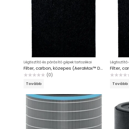
Légtisztító és párásító gépek tartozékai
Légtisztító
Filter, carbon, közepes (AeraMax™ DX55 és AeraMax™ DB55 Baby légtisztító készülékhez), FELLOWES
(0)
Értékelés:
Értékelés:
Tovább
Tovább
0
0
/
/
5
5