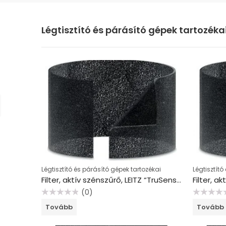
Légtisztító és párásító gépek tartozéka
Légtisztító és párásító gépek tartozékai
Légtisztító
Filter, aktív szénszűrő, LEITZ “TruSens Z-1000”
(0)
Értékelés:
Értékelés:
Tovább
Tovább
0
0
/
/
5
5