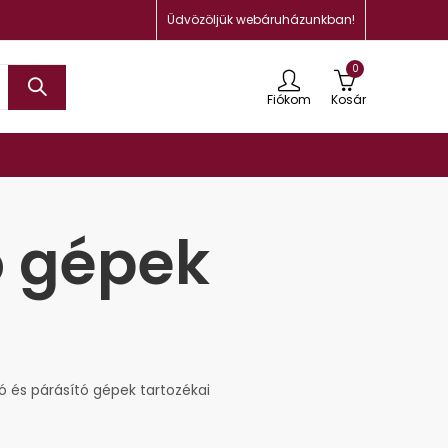
Üdvözöljük webáruházunkban!
0
Fiókom
Kosár
tó gépek
tó és párásító gépek tartozékai