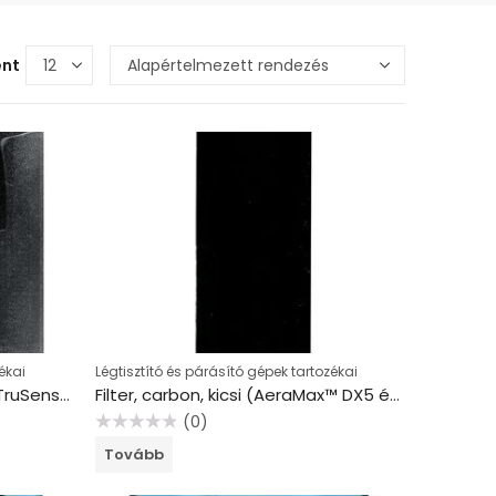
ént
ékai
Légtisztító és párásító gépek tartozékai
Filter, aktív szénszűrő, LEITZ “TruSens Z-3000/Z-3500”
Filter, carbon, kicsi (AeraMax™ DX5 és AeraMax™ DB5 Baby légtisztító készülékhez), FELLOWES
(0)
Értékelés:
Tovább
0
/
5