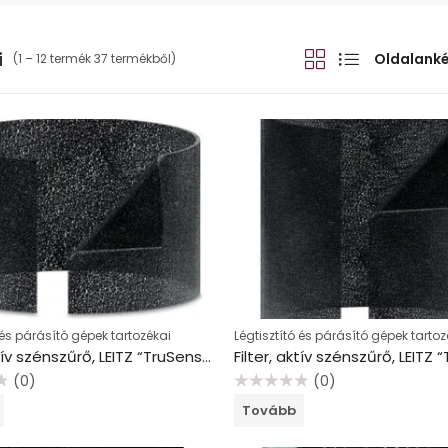
i
Oldalank
(1 – 12 termék 37 termékből)
 és párásító gépek tartozékai
Légtisztító és párásító gépek tartoz
Filter, aktív szénszűrő, LEITZ “TruSens Z-2000/ Z-2500”
(0)
(0)
Értékelés:
Tovább
0
/
5