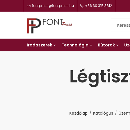
fontpress@fontpress.hu
+36 30 315 3812
Irodaszerek
Technológia
Bútorok
Üz
Légtisz
Kezdőlap
Katalógus
Üzem