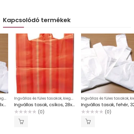
Kapcsolódó termékek
Ingvállas és füles tasakok, kiegészítők
Ingvállas és füles tasakok, kiegészítők
Ingvállas tasak, csíkos, 28x8x50 cm
Ingvállas tasak, fehér, 32x8x55 cm
(0)
(0)
Értékelés:
Értékelés:
0
0
/
/
5
5