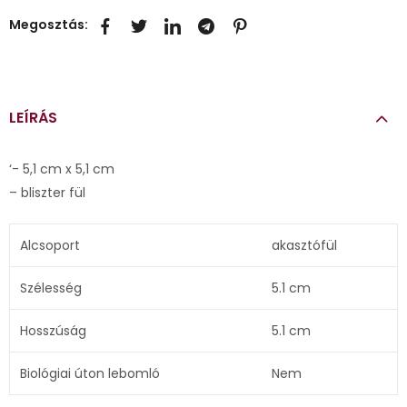
Megosztás:
LEÍRÁS
‘- 5,1 cm x 5,1 cm
– bliszter fül
Alcsoport
akasztófül
Szélesség
5.1 cm
Hosszúság
5.1 cm
Biológiai úton lebomló
Nem