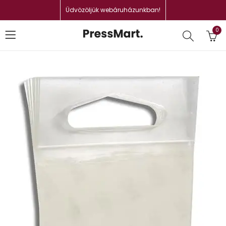
Üdvözöljük webáruházunkban!
0