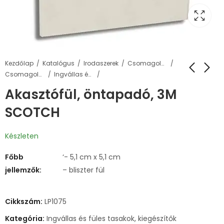
Kezdőlap
Katalógus
Irodaszerek
Csomagolás, tárolás
Csomagoló tasakok, táskák
Ingvállas és füles tasakok, kiegészítők
Akasztófül, öntapadó, 3M
SCOTCH
Készleten
Főbb
‘- 5,1 cm x 5,1 cm
jellemzők:
– bliszter fül
Cikkszám:
LP1075
Kategória:
Ingvállas és füles tasakok, kiegészítők