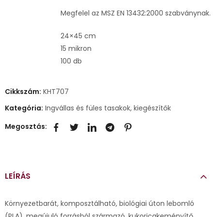
Megfelel az MSZ EN 13432:2000 szabványnak.
24×45 cm
15 mikron
100 db
Cikkszám:
KHT707
Kategória:
Ingvállas és füles tasakok, kiegészítők
Megosztás:
LEÍRÁS
Környezetbarát, komposztálható, biológiai úton lebomló
(PLA), megújuló forrásból származó, kukoricakeményítő