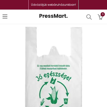
Üdvözöljük webáruházunkban!
0