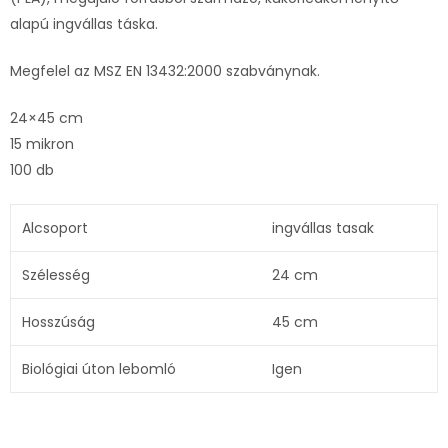
alapú ingvállas táska.
Megfelel az MSZ EN 13432:2000 szabványnak.
24×45 cm
15 mikron
100 db
Alcsoport
ingvállas tasak
Szélesség
24 cm
Hosszúság
45 cm
Biológiai úton lebomló
Igen