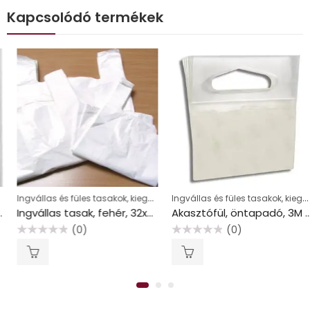
Kapcsolódó termékek
Ingvállas és füles tasakok, kiegészítők
Ingvállas és füles tasakok, kiegészítők
Ingvállas tasak, fehér, 32x8x55 cm
Akasztófül, öntapadó, 3M SCOTCH
(0)
(0)
Értékelés:
Értékelés:
0
0
/
/
5
5