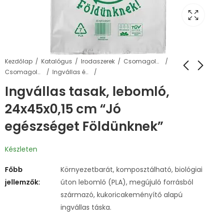
Kezdőlap
Katalógus
Irodaszerek
Csomagolás, tárolás
Csomagoló tasakok, táskák
Ingvállas és füles tasakok, kiegészítők
Ingvállas tasak, lebomló,
24x45x0,15 cm “Jó
egészséget Földünknek”
Készleten
Főbb
Környezetbarát, komposztálható, biológiai
jellemzők:
úton lebomló (PLA), megújuló forrásból
származó, kukoricakeményítő alapú
ingvállas táska.