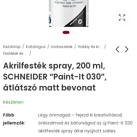
Kezdőlap
Katalógus
Irodaszerek
Hobby és kreatív termékek
Festékek és kiegészítők
Akrilfesték spray, 200 ml,
SCHNEIDER “Paint-It 030”,
átlátszó matt bevonat
Készleten
Főbb
Légy önmagad – fejezd ki kreativitásod,
jellemzők:
önbizalmad és bátorságod az új Paint-It 030
akrilfesték spray által nyújtott széles