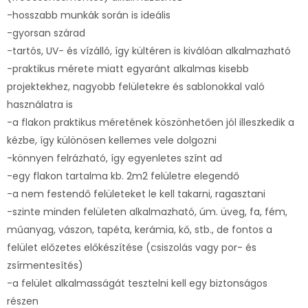
-hosszabb munkák során is ideális
-gyorsan szárad
-tartós, UV- és vízálló, így kültéren is kiválóan alkalmazható
-praktikus mérete miatt egyaránt alkalmas kisebb
projektekhez, nagyobb felületekre és sablonokkal való
használatra is
-a flakon praktikus méretének köszönhetően jól illeszkedik a
kézbe, így különösen kellemes vele dolgozni
-könnyen felrázható, így egyenletes színt ad
-egy flakon tartalma kb. 2m2 felületre elegendő
-a nem festendő felületeket le kell takarni, ragasztani
-szinte minden felületen alkalmazható, úm. üveg, fa, fém,
műanyag, vászon, tapéta, kerámia, kő, stb., de fontos a
felület előzetes előkészítése (csiszolás vagy por- és
zsírmentesítés)
-a felület alkalmasságát tesztelni kell egy biztonságos
részen