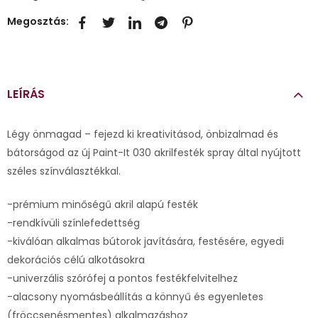
Megosztás:
LEÍRÁS
Légy önmagad – fejezd ki kreativitásod, önbizalmad és
bátorságod az új Paint-It 030 akrilfesték spray által nyújtott
széles színválasztékkal.
-prémium minőségű akril alapú festék
-rendkívüli színlefedettség
-kiválóan alkalmas bútorok javítására, festésére, egyedi
dekorációs célú alkotásokra
-univerzális szórófej a pontos festékfelvitelhez
-alacsony nyomásbeállítás a könnyű és egyenletes
(fröccsenésmentes) alkalmazáshoz