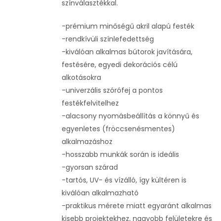
színválasztékkal.
-prémium minőségű akril alapú festék
-rendkívüli színlefedettség
-kiválóan alkalmas bútorok javítására,
festésére, egyedi dekorációs célú
alkotásokra
-univerzális szórófej a pontos
festékfelvitelhez
-alacsony nyomásbeállítás a könnyű és
egyenletes (fröccsenésmentes)
alkalmazáshoz
-hosszabb munkák során is ideális
-gyorsan szárad
-tartós, UV- és vízálló, így kültéren is
kiválóan alkalmazható
-praktikus mérete miatt egyaránt alkalmas
kisebb projektekhez, nagyobb felületekre és