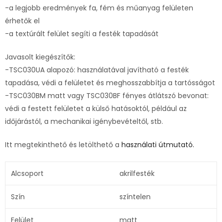
-a legjobb eredmények fa, fém és műanyag felületen
érhetők el
-a textúrált felület segíti a festék tapadását
Javasolt kiegészítők:
-TSC030UA alapozó: használatával javítható a festék
tapadása, védi a felületet és meghosszabbítja a tartósságot
-TSC030BM matt vagy TSC030BF fényes átlátszó bevonat:
védi a festett felületet a külső hatásoktól, például az
időjárástól, a mechanikai igénybevételtől, stb.
Itt megtekinthető és letölthető a
használati útmutató.
Alcsoport
akrilfesték
Szín
színtelen
Felület
matt