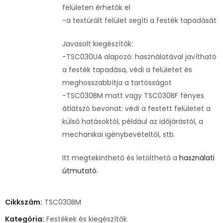
felületen érhetők el
-a textúrált felület segíti a festék tapadását
Javasolt kiegészítők:
-TSC030UA alapozó: használatával javítható
a festék tapadása, védi a felületet és
meghosszabbítja a tartósságot
-TSC030BM matt vagy TSC030BF fényes
átlátszó bevonat: védi a festett felületet a
külső hatásoktól, például az időjárástól, a
mechanikai igénybevételtől, stb.
Itt megtekinthető és letölthető a
használati
útmutató.
Cikkszám:
TSC030BM
Kategória:
Festékek és kiegészítők