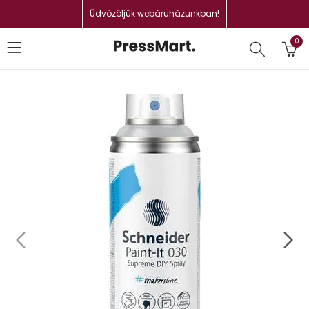
Üdvözöljük webáruházunkban!
0