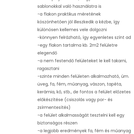
sablonokkal való használatra is
-a flakon praktikus méretének
köszönhetően jól illeszkedik a kézbe, így
különösen kellemes vele dolgozni
-könnyen felrázható, így egyenletes színt ad
-egy flakon tartalma kb. 2m2 felületre
elegendő
-a nem festendő felületeket le kell takarni,
ragasztani
-szinte minden felületen alkalmazható, úm.
üveg, fa, fém, műanyag, vászon, tapéta,
kerámia, kő, stb., de fontos a felület előzetes
előkészítése (csiszolás vagy por- és
zsírmentesítés)
-a felület alkalmasságát tesztelni kell egy
biztonságos részen
-a legjobb eredmények fa, fém és műanyag