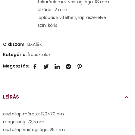
takaróelemek vastagsága: 18 mm
élzárás: 2 mm
laplábas kivitelben, lapraszerelve
szín: kőris
Cikkszám:
IBXA19K
Kategória:
Íróasztalok
Megosztás:
LEÍRÁS
asztallap mérete: 120×70 cm
magasság: 73,5 cm
asztallap vastagsága: 25 mm