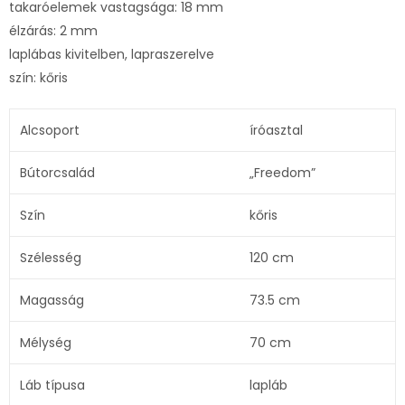
takaróelemek vastagsága: 18 mm
élzárás: 2 mm
laplábas kivitelben, lapraszerelve
szín: kőris
Alcsoport
íróasztal
Bútorcsalád
„Freedom”
Szín
kőris
Szélesség
120 cm
Magasság
73.5 cm
Mélység
70 cm
Láb típusa
lapláb