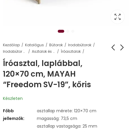
Kezdőlap
Katalógus
Bútorok
Irodabútorok
Irodabútor család
Asztalok és elemei
Íróasztalok
Íróasztal, laplábbal,
120×70 cm, MAYAH
“Freedom SV-19”, kőris
Készleten
Főbb
asztallap mérete: 120×70 cm
jellemzők:
magasság: 73,5 cm
asztallap vastagsága: 25 mm