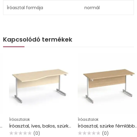
Íróasztal formája
normál
Kapcsolódó termékek
Íróasztalok
Íróasztalok
Íróasztal, íves, balos, szürke fémlábbal, 160×80 cm, MAYAH “Freedom SV-30”, juhar
Íróasztal, szürke fémlábbal, 140×70 cm, MAYAH “Freedom SV-26”, kőris
(0)
(0)