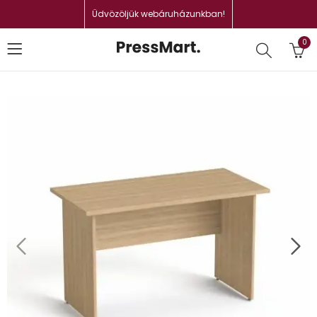
Üdvözöljük webáruházunkban!
0