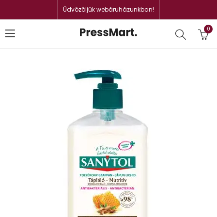
Üdvözöljük webáruházunkban!
0