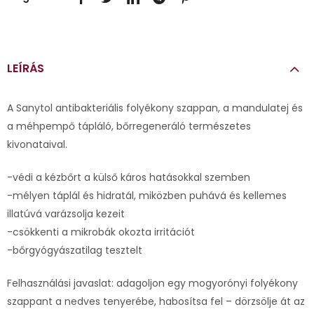
LEÍRÁS
A Sanytol antibakteriális folyékony szappan, a mandulatej és
a méhpempő tápláló, bőrregeneráló természetes
kivonataival.
-védi a kézbőrt a külső káros hatásokkal szemben
-mélyen táplál és hidratál, miközben puhává és kellemes
illatúvá varázsolja kezeit
-csökkenti a mikrobák okozta irritációt
-bőrgyógyászatilag tesztelt
Felhasználási javaslat: adagoljon egy mogyorónyi folyékony
szappant a nedves tenyerébe, habosítsa fel – dörzsölje át az