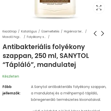
Kezdőlap
Katalógus
Üzemeltetés
Higiéniai termékek
Mosdó higiénia
Folyékony szappanok és adagolók
Antibakteriális folyékony
szappan, 250 ml, SANYTOL
“Tápláló”, mandulatej
Készleten
Főbb
A Sanytol antibakteriális folyékony szappan,
jellemzők:
a mandulatej és a méhpempő tápláló,
bőrregeneráló természetes kivonataival.