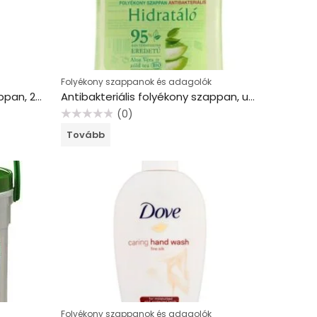
Folyékony szappanok és adagolók
Antibakteriális folyékony szappan, 250 ml, SANYTOL “Tápláló”, mandulatej
Antibakteriális folyékony szappan, utántöltő, 500 ml, SANYTOL, zöld tea és aloe vera
(0)
Értékelés:
Tovább
0
/
5
Folyékony szappanok és adagolók