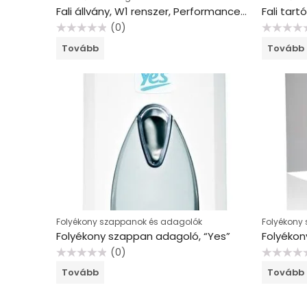
Fali állvány, W1 renszer, Performance, TORK, fehér/türkiz
(0)
Értékelés:
Értékelés:
Tovább
Tovább
0
0
/
/
5
5
Folyékony szappanok és adagolók
Folyékony
Folyékony szappan adagoló, “Yes”
Folyékon
(0)
Értékelés:
Értékelés:
Tovább
Tovább
0
0
/
/
5
5