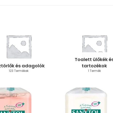
Toalett ülőkék é
ztörlők és adagolók
tartozékok
123 Termékek
1 Termék