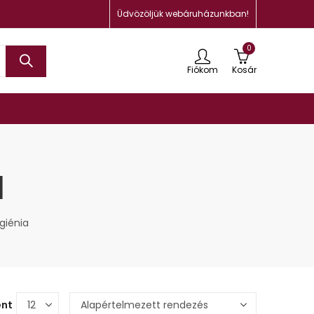
Üdvözöljük webáruházunkban!
0
Fiókom
Kosár
a
giénia
ént