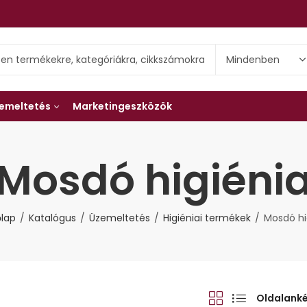
emeltetés
Marketingeszközök
Mosdó higiéni
lap
Katalógus
Üzemeltetés
Higiéniai termékek
Mosdó hi
Oldalank