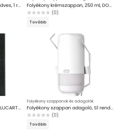
Felülettisztító törlőkendő, nedves, 1 rétegű, 58 lap, hordozható vödörben, W15 rendszer, TORK, fehér
Folyékony krémszappan, 250 ml, DOVE “Silk”
(0)
Értékelés:
Tovább
0
/
5
Folyékony szappanok és adagolók
Folyékony szappan adagoló, LUCART “EcoNatural”, fekete
Folyékony szappan adagoló, S1 rendszer, Elevation, TORK “Könyökkaros”, fehér
(0)
Értékelés:
Tovább
0
/
5