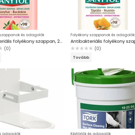
 szappanok és adagolók
Folyékony szappanok és adagolók
Antibakteriális folyékony szappan, 250 ml, SANYTOL “Konyhai”
(0)
(0)
Értékelés:
Tovább
0
/
5
és adagolók
Kéztörlők és adagolók