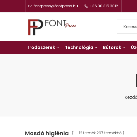
fontpress@fontpress.hu
+36 30 315 3812
Irodaszerek
Technológia
Bútorok
Üz
Kezdő
Mosdó higiénia
(1 – 12 termék 297 termékből)