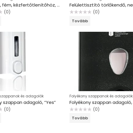
Fali tartó, fém, kézfertőtlenítőhöz, WEDO
(0)
(0)
Értékelés:
Tovább
0
/
5
 szappanok és adagolók
Folyékony szappanok és adagolók
y szappan adagoló, “Yes”
(0)
(0)
Értékelés:
Tovább
0
/
5