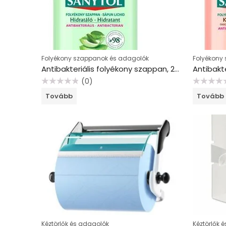
Folyékony szappanok és adagolók
Folyékony
Antibakteriális folyékony szappan, 250 ml, SANYTOL “Hidratáló”, aloe vera és zöld tea
(0)
Értékelés:
Értékelés:
Tovább
Tovább
0
0
/
/
5
5
Kéztörlők és adagolók
Kéztörlők 