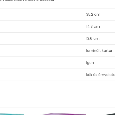
35.2 cm
14.3 cm
13.6 cm
laminált karton
Igen
kék és árnyalata