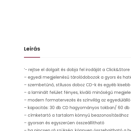
Leírás
‘- rejtse el dolgait és dobja fel irodáját a Click&Sto
– egyedi megjelenésű tárolódobozok a gyors és ha
– szembetűnő, stílusos doboz CD-k és egyéb kisebb
– a laminált felület fényes, kiváló minőségű megjele
– modern formatervezés és színvilág az egyedüláll
– kapacitás: 30 db CD hagyományos tokban/ 60 db 
– címketartó a tartalom könnyű beazonosításához
– gyorsan és egyszerűen összeállítható
– ha nincsen rá szükség, könnyen összehajtható a h