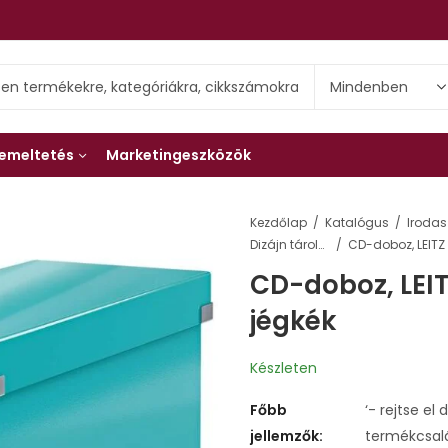
emeltetés
Marketingeszközök
Kezdőlap
Katalógus
Irodas
Dizájn tárolódobozok
CD-doboz, LEIT
jégkék
Készleten
Főbb
‘- rejtse el
jellemzők:
termékcsal