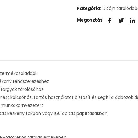
Kategória:
Dizájn tárolódo
Megosztás:
re termékcsaláddal!
tékony rendszerezéshez
 tárgyak tárolásához
nést kölcsönöz, tartós használatot biztosít és segíti a dobozok t
ó munkakörnyezetért
CD keskeny tokban vagy 160 db CD papírtasakban
elytakarékos tárolás érdekében