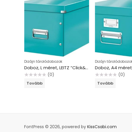
Dizájn tárolódobozok
Dizájn tárolódobozo
Doboz, M méret, LEITZ “Click&Store”, fehér
Doboz, L méret, LEITZ “Click&Store”, jégkék
(0)
(0)
Értékelés:
Értékelés:
Tovább
Tovább
0
0
/
/
5
5
FontPress © 2026, powered by
KissCsabi.com