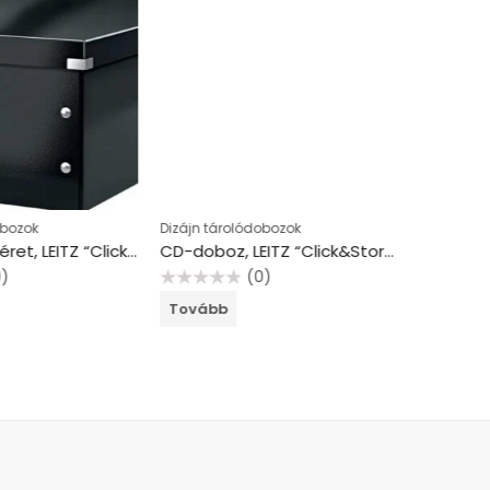
obozok
Dizájn tárolódobozok
Dizájn tá
Doboz, A3 méret, LEITZ “Click&Store”, fekete
CD-doboz, LEITZ “Click&Store”, fekete
0)
(0)
Értékelés:
Értékelés:
Tovább
Tovább
0
0
/
/
5
5