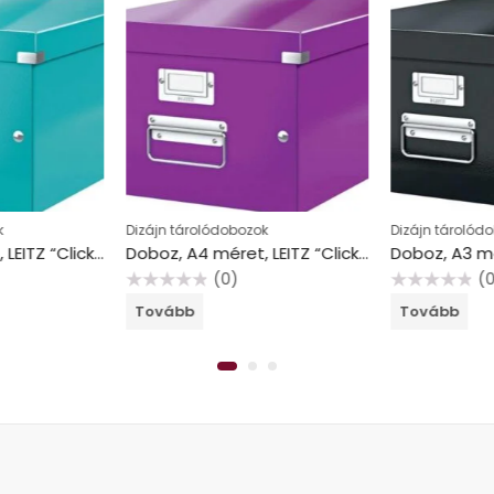
k
Dizájn tárolódobozok
Dizájn tárolód
Doboz, A4 méret, LEITZ “Click&Store”, jégkék
Doboz, A4 méret, LEITZ “Click&Store”, lila
(0)
(
Értékelés:
Értékelés:
Tovább
Tovább
0
0
/
/
5
5