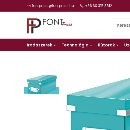
fontpress@fontpress.hu
+36 30 315 3812
Irodaszerek
Technológia
Bútorok
Üz