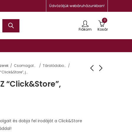
Üdvözöljük webáruházunkban!
0
Fiókom
Kosár
zerek
Csomagolás, tárolás
Tárolódobozok, ládák és kosarak
CD-doboz, LEITZ “Click&Store”, jégkék
Z “Click&Store”,
 dolgait és dobja fel irodáját a Click&Store
áddal!