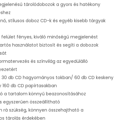
gjelenésű tárolódobozok a gyors és hatékony
éshez
ő, stílusos doboz CD-k és egyéb kisebb tárgyak
t felület fényes, kiváló minőségű megjelenést
artós használatot biztosít és segíti a dobozok
ását
rmatervezés és színvilág az egyedülálló
ezetért
s: 30 db CD hagyományos tokban/ 60 db CD keskeny
y 160 db CD papírtasakban
tó a tartalom könnyű beazonosításához
s egyszerűen összeállítható
n rá szükség, könnyen összehajtható a
os tárolás érdekében