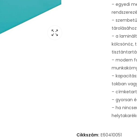
– egyedi me
rendszerez
– szembetűn
tárolásához
– a laminál
kölcsönöz, t
tisztántart
– modern fo
munkakörny
– kapacitá
tokban vag
– címketar
– gyorsan é
– ha nincse
helytakarék
Cikkszám:
E60410051