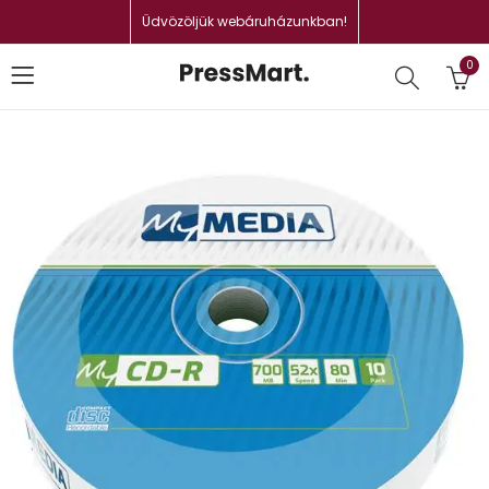
Üdvözöljük webáruházunkban!
0