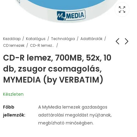
Kezdőlap
Katalógus
Technológia
Adattárolók
CD lemezek
CD-R lemezek
CD-R lemez, 700MB, 52x, 10
db, zsugor csomagolás,
MYMEDIA (by VERBATIM)
Készleten
Főbb
A MyMedia lemezek gazdaságos
jellemzők:
adattárolási megoldást nyújtanak,
megbízható minőségben.