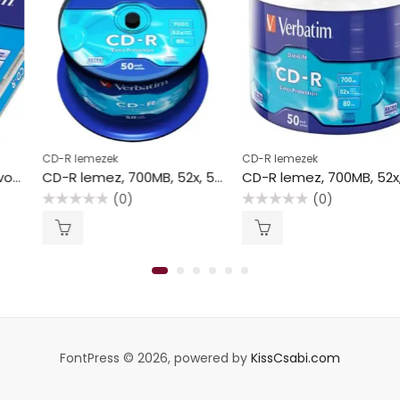
CD-R lemezek
CD-R lemezek
CD-R lemez, 700MB, 52x, 50 db, hengeren, VERBATIM “DataLife”
CD-R lemez, 700MB, 52x, 50 db, zsugor csomagolás, VERBATIM “DataLife”
(0)
(0)
Értékelés:
Értékelés:
0
0
/
/
5
5
FontPress © 2026, powered by
KissCsabi.com