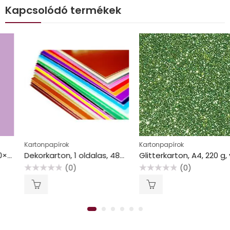
Kapcsolódó termékek
Kartonpapírok
Kartonpapírok
Dekorkarton, 1 oldalas, 48×68 cm, fekete
Glitterkarton, A4, 220 g, világoszöld
(0)
(0)
Értékelés:
Értékelés:
0
0
/
/
5
5