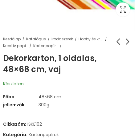
Kezdőlap
Katalógus
Irodaszerek
Hobby és kreatív termékek
Kreatív papírok
Kartonpapírok
Dekorkarton, 1 oldalas,
48×68 cm, vaj
Készleten
Főbb
48×68 cm
jellemzők:
300g
Cikkszám:
ISKE102
Kategória:
Kartonpapírok