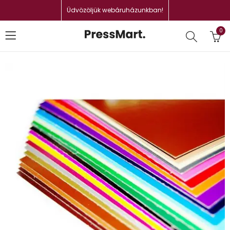
Üdvözöljük webáruházunkban!
0