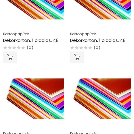
Kartonpapírok
Kartonpapírok
Dekorkarton, 1 oldalas, 48×68 cm, piros
Dekorkarton, 1 oldalas, 48×68 cm, rózsaszín
(0)
(0)
Értékelés:
Értékelés:
0
0
/
/
5
5
Kartonpapírok
Kartonpapírok