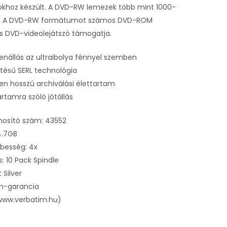
khoz készült. A DVD-RW lemezek több mint 1000-
ók. A DVD-RW formátumot számos DVD-ROM
s DVD-videolejátszó támogatja.
enállás az ultraibolya fénnyel szemben
ztésű SERL technológia
n hosszú archiválási élettartam
artamra szóló jótállás
osító szám: 43552
4.7GB
ebesség: 4x
 10 Pack Spindle
 Silver
am-garancia
 www.verbatim.hu)