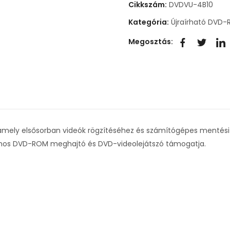
Cikkszám:
DVDVU-4B10
Kategória:
Újraírható DVD
Megosztás:
 amely elsősorban videók rögzítéséhez és számítógépes mentés
mos DVD-ROM meghajtó és DVD-videolejátszó támogatja.