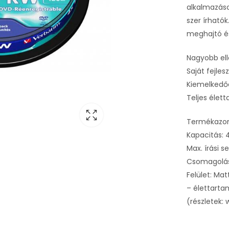
alkalmazáso
szer írhat
meghajtó é
Nagyobb ell
Saját fejles
Kiemelkedőe
Teljes élett
Termékazon
Kapacitás: 
Max. írási s
Csomagolás:
Felület: Matt
– élettart
(részletek: