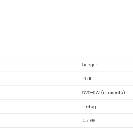
henger
10 db
DVD-RW (újraírható)
1 réteg
4.7 GB