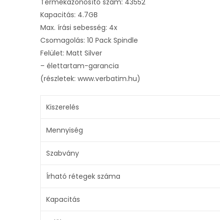
Termékazonosító szám: 43552
Kapacitás: 4.7GB
Max. írási sebesség: 4x
Csomagolás: 10 Pack Spindle
Felület: Matt Silver
– élettartam-garancia
(részletek: www.verbatim.hu)
Kiszerelés
Mennyiség
Szabvány
Írható rétegek száma
Kapacitás