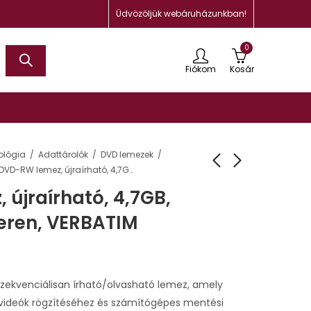
Üdvözöljük webáruházunkban!
0
Fiókom
Kosár
ológia
Adattárolók
DVD lemezek
DVD-RW lemez, újraírható, 4,7GB, 4x, 10 db, hengeren, VERBATIM
újraírható, 4,7GB,
geren, VERBATIM
ekvenciálisan írható/olvasható lemez, amely
videók rögzítéséhez és számítógépes mentési