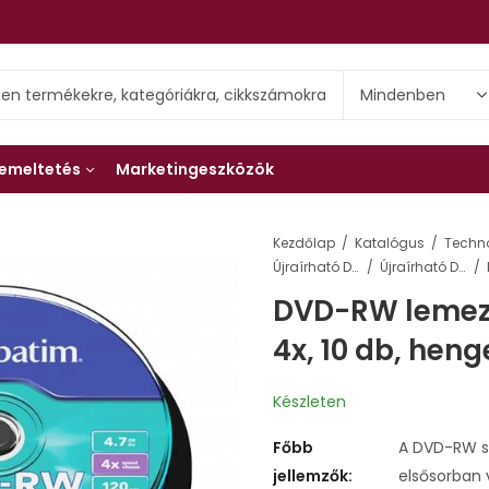
emeltetés
Marketingeszközök
Kezdőlap
Katalógus
Techn
Újraírható DVD lemezek
Újraírható DVD-RW lemezek
DVD-RW lemez, 
4x, 10 db, hen
Készleten
Főbb
A DVD-RW sz
jellemzők:
elsősorban 