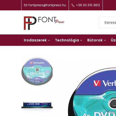
fontpress@fontpress.hu
+36 30 315 3812
Irodaszerek
Technológia
Bútorok
Üz