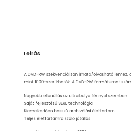
Leírás
A DVD-RW szekvenciálisan írható/olvasható lemez,
mint 1000-szer írhatók. A DVD-RW formátumot szá
Nagyobb ellenállás az ultraibolya fénnyel szemben
Saját fejlesztésű SERL technológia
Kiemelkedően hosszú archiválási élettartam
Teljes élettartamra szóló jótállás