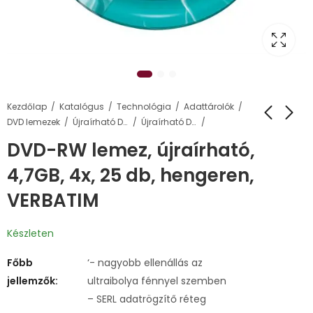
Kezdőlap
Katalógus
Technológia
Adattárolók
DVD lemezek
Újraírható DVD lemezek
Újraírható DVD-RW lemezek
DVD-RW lemez, újraírható,
4,7GB, 4x, 25 db, hengeren,
VERBATIM
Készleten
Főbb
‘- nagyobb ellenállás az
jellemzők:
ultraibolya fénnyel szemben
– SERL adatrögzítő réteg