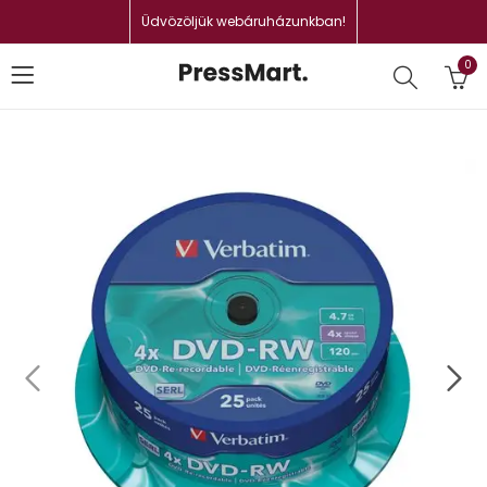
Üdvözöljük webáruházunkban!
0