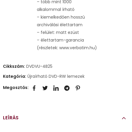
– több mint 1000
alkalommal írható
– kiemelkedően hosszú
archiválási élettartam
– felület: matt ezüst
– élettartam-garancia
(részletek: www.verbatim.hu)
Cikkszám:
DVDVU-4B25
Kategória:
Újraírható DVD-RW lemezek
Megosztás:
LEÍRÁS