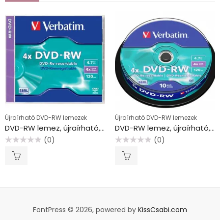
Újraírható DVD-RW lemezek
Újraírható DVD-RW lemezek
DVD-RW lemez, újraírható, 4,7GB, 4x, 1 db, normál tok, VERBATIM
DVD-RW lemez, újraírható, 4,7GB, 4x, 10 db, hengeren, VERBATIM
(0)
(0)
Értékelés:
Értékelés:
0
0
/
/
5
5
FontPress © 2026, powered by
KissCsabi.com