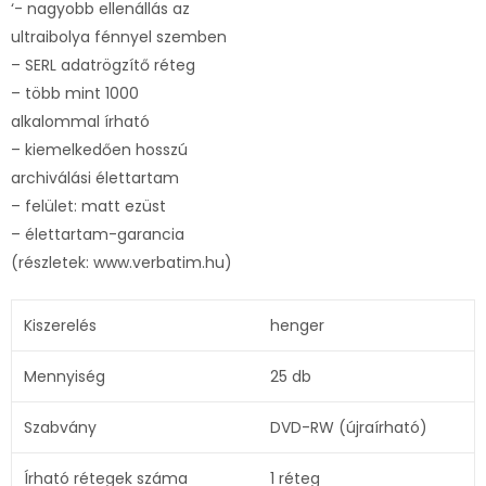
‘- nagyobb ellenállás az
ultraibolya fénnyel szemben
– SERL adatrögzítő réteg
– több mint 1000
alkalommal írható
– kiemelkedően hosszú
archiválási élettartam
– felület: matt ezüst
– élettartam-garancia
(részletek: www.verbatim.hu)
Kiszerelés
henger
Mennyiség
25 db
Szabvány
DVD-RW (újraírható)
Írható rétegek száma
1 réteg