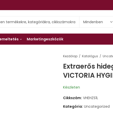
emeltetés
Marketingeszközök
Kezdőlap
Katalógus
Extraerős hideg 
VICTORIA HYGI
Készleten
Cikkszám:
VHEHZS1L
Kategória:
Uncategorized