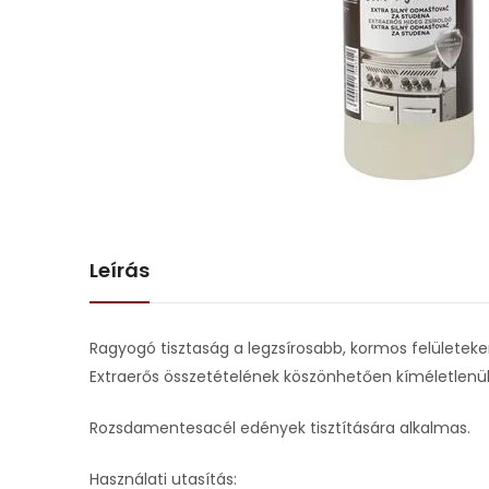
Leírás
Ragyogó tisztaság a legzsírosabb, kormos felületeken 
Extraerős összetételének köszönhetően kíméletlenül
Rozsdamentesacél edények tisztítására alkalmas.
Használati utasítás: