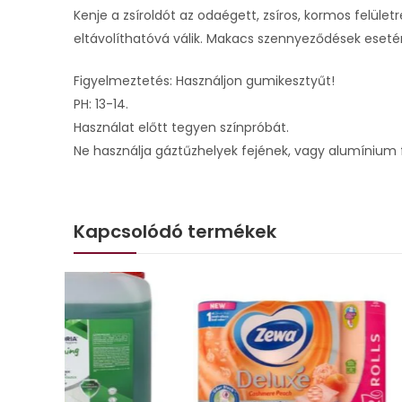
Kenje a zsíroldót az odaégett, zsíros, kormos felületr
eltávolíthatóvá válik. Makacs szennyeződések eseté
Figyelmeztetés: Használjon gumikesztyűt!
PH: 13-14.
Használat előtt tegyen színpróbát.
Ne használja gáztűzhelyek fejének, vagy alumínium fe
Kapcsolódó termékek