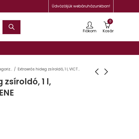
Üdvözöljük webáruházunkban!
0
Fiókom
Kosár
Uncategorized
Extraerős hideg zsíroldó, 1 l, VICTORIA HYGIENE
zsíroldó, 1 l,
ENE