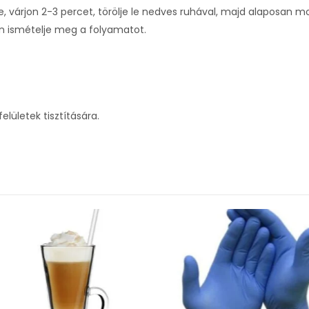
e, várjon 2-3 percet, törölje le nedves ruhával, majd alaposan mos
n ismételje meg a folyamatot.
lületek tisztítására.