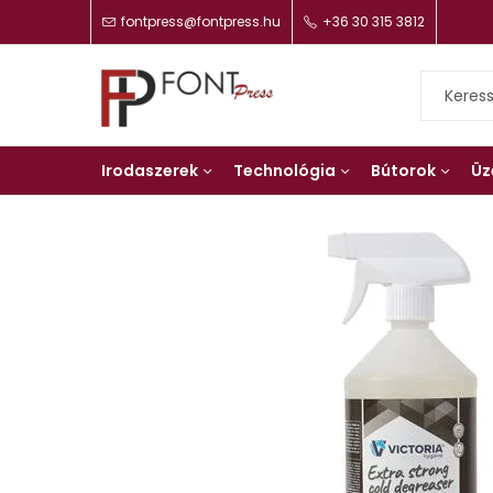
fontpress@fontpress.hu
+36 30 315 3812
Irodaszerek
Technológia
Bútorok
Üz