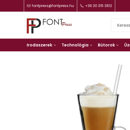
fontpress@fontpress.hu
+36 30 315 3812
Irodaszerek
Technológia
Bútorok
Üz