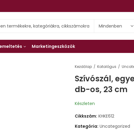
emeltetés
Marketingeszközök
Kezdőlap
Katalógus
Szívószál, egy
db-os, 23 cm
Készleten
Cikkszám:
KHKE612
Kategória:
Uncategorized