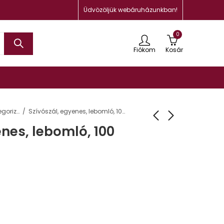
Üdvözöljük webáruházunkban!
0
Fiókom
Kosár
Uncategorized
Szívószál, egyenes, lebomló, 100 db-os, 23 cm
enes, lebomló, 100