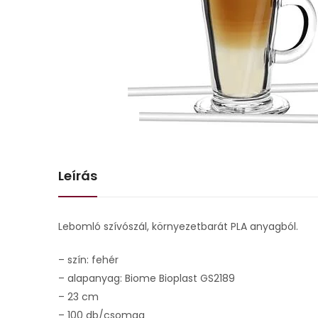
Leírás
Lebomló szívószál, környezetbarát PLA anyagból.
– szín: fehér
– alapanyag: Biome Bioplast GS2189
– 23 cm
– 100 db/csomag