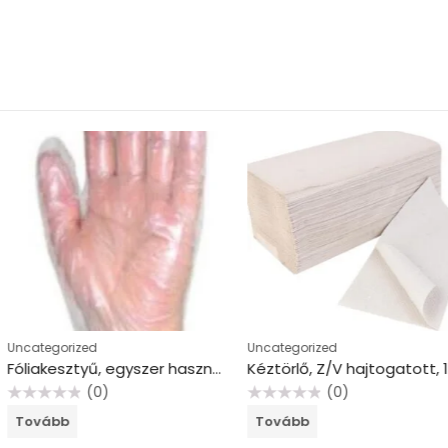
Uncategorized
Uncategorize
Fóliakesztyű, egyszer használatos, L méret
Kéztörlő, Z/V hajtogatott, 1 rétegű, 250 lap, VICTORIA HYGIENE, barna
(0)
Értékelés:
Értékelés:
Tovább
Tovább
0
0
/
/
5
5