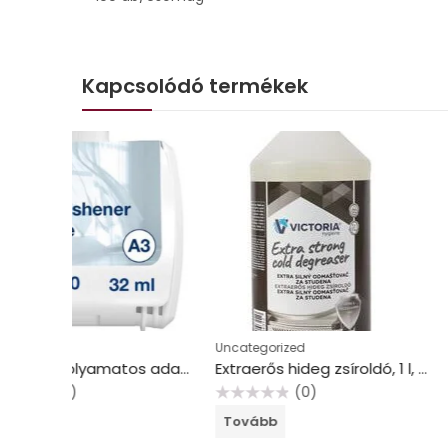
Kapcsolódó termékek
Uncategorized
Uncategorized
Légfrissítő, folyamatos adagolású, 32 ml, A3 rendszer, TORK, tengeri fuvallat
Extraerős hideg zsíroldó, 1 l, VICTORIA HYGIENE
(0)
(0)
Értékelés:
Értékelés:
Tovább
Tovább
0
0
/
/
5
5