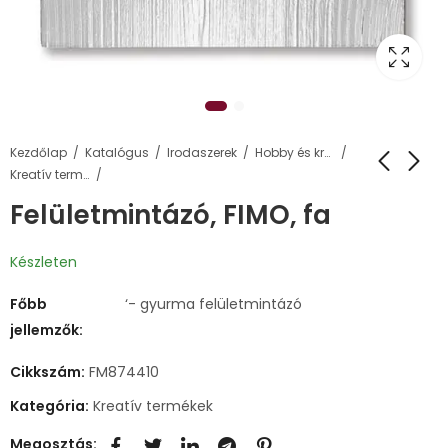
Kezdőlap
Katalógus
Irodaszerek
Hobby és kreatív termékek
Kreatív termékek
Felületmintázó, FIMO, fa
Készleten
Főbb
‘- gyurma felületmintázó
jellemzők:
Cikkszám:
FM874410
Kategória:
Kreatív termékek
Megosztás: