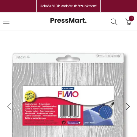
Üdvözöljük webáruházunkban!
0