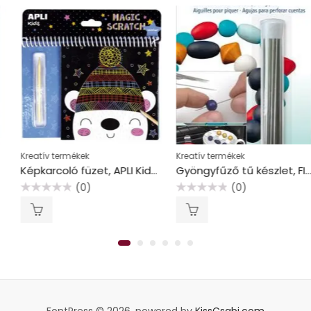
Kreatív termékek
Kreatív termékek
Képkarcoló füzet, APLI Kids “Magic Scratch”, téli móka
Gyöngyfűző tű készlet, FIMO
(0)
(0)
Értékelés:
Értékelés:
0
0
/
/
5
5
FontPress © 2026, powered by
KissCsabi.com