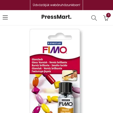
Üdvözöljük webáruházunkban!
0