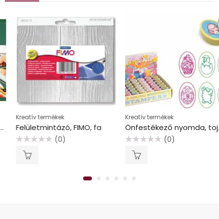
Kreatív termékek
Kreatív termékek
Felületmintázó, FIMO, fa
Önfestékező nyomda, tojás alakú
(0)
(0)
Értékelés:
Értékelés:
0
0
/
/
5
5