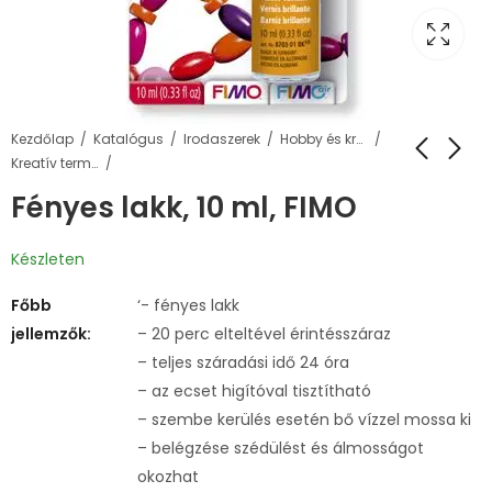
Kezdőlap
Katalógus
Irodaszerek
Hobby és kreatív termékek
Kreatív termékek
Fényes lakk, 10 ml, FIMO
Készleten
Főbb
‘- fényes lakk
jellemzők:
– 20 perc elteltével érintésszáraz
– teljes száradási idő 24 óra
– az ecset higítóval tisztítható
– szembe kerülés esetén bő vízzel mossa ki
– belégzése szédülést és álmosságot
okozhat