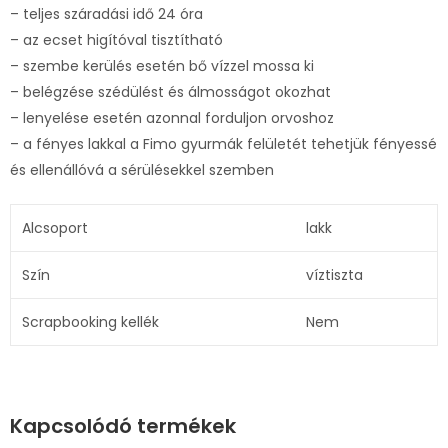
– teljes száradási idő 24 óra
– az ecset higítóval tisztítható
– szembe kerülés esetén bő vízzel mossa ki
– belégzése szédülést és álmosságot okozhat
– lenyelése esetén azonnal forduljon orvoshoz
– a fényes lakkal a Fimo gyurmák felületét tehetjük fényessé
és ellenállóvá a sérülésekkel szemben
Alcsoport
lakk
Szín
víztiszta
Scrapbooking kellék
Nem
Kapcsolódó termékek