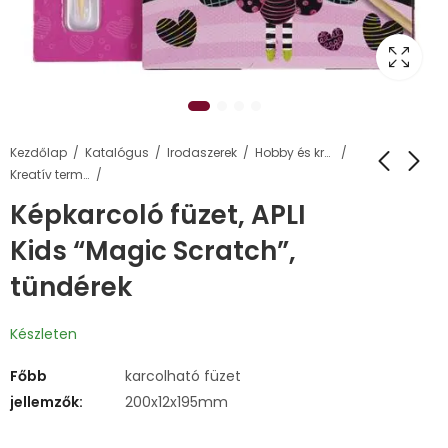
Kezdőlap
Katalógus
Irodaszerek
Hobby és kreatív termékek
Kreatív termékek
Képkarcoló füzet, APLI
Kids “Magic Scratch”,
tündérek
Készleten
Főbb
karcolható füzet
jellemzők:
200x12x195mm