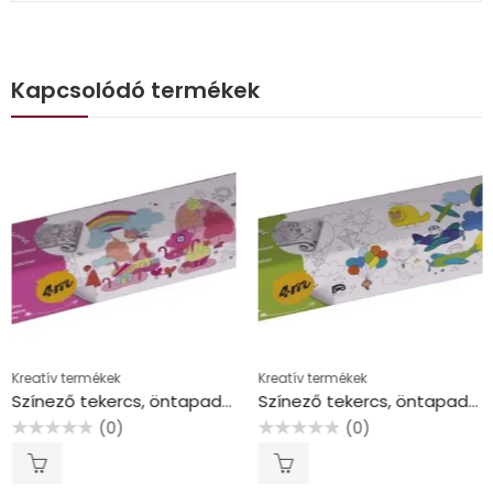
Kapcsolódó termékek
Kreatív termékek
Kreatív termékek
Színező tekercs, öntapadó, APLI Kids “Magic candy land”, cukorország
Színező tekercs, öntapadó, APLI Kids “Globe trotter”, közlekedés
(0)
(0)
Értékelés:
Értékelés:
0
0
/
/
5
5