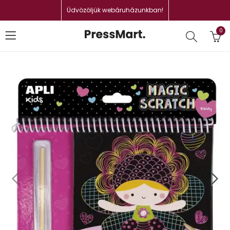
Üdvözöljük webáruházunkban!
0