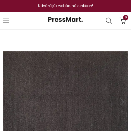
Üdvözöljük webáruházunkban!
0