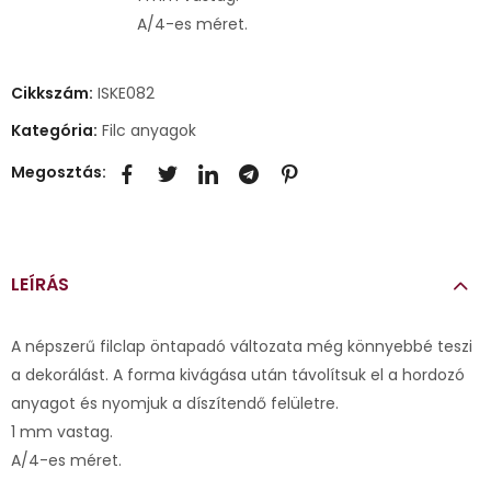
A/4-es méret.
Cikkszám:
ISKE082
Kategória:
Filc anyagok
Megosztás:
LEÍRÁS
A népszerű filclap öntapadó változata még könnyebbé teszi
a dekorálást. A forma kivágása után távolítsuk el a hordozó
anyagot és nyomjuk a díszítendő felületre.
1 mm vastag.
A/4-es méret.