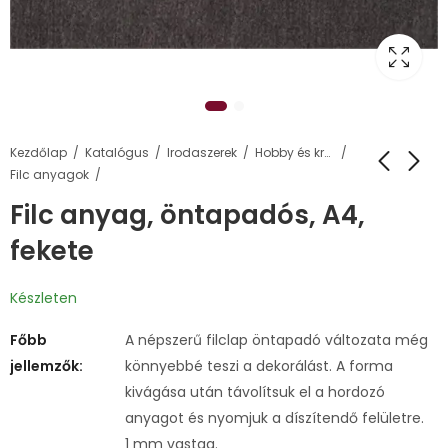
Kezdőlap
Katalógus
Irodaszerek
Hobby és kreatív termékek
Filc anyagok
Filc anyag, öntapadós, A4,
fekete
Készleten
Főbb
A népszerű filclap öntapadó változata még
jellemzők:
könnyebbé teszi a dekorálást. A forma
kivágása után távolítsuk el a hordozó
anyagot és nyomjuk a díszítendő felületre.
1 mm vastag.