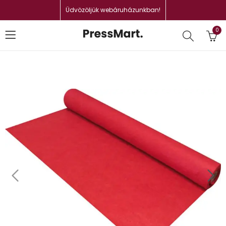
Üdvözöljük webáruházunkban!
0