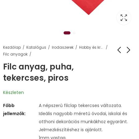
Kezdőlap
Katalógus
Irodaszerek
Hobby és kreatív termékek
Filc anyagok
Filc anyag, puha,
tekercses, piros
Készleten
Főbb
A népszerű filclap tekercses változata.
jellemzők:
Ideális nagyobb méretű óvodai, iskolai és
otthoni dekorációs munkákhoz egyaránt.
Jelmezkészítéshez is ajánlott.
1mm vastag.