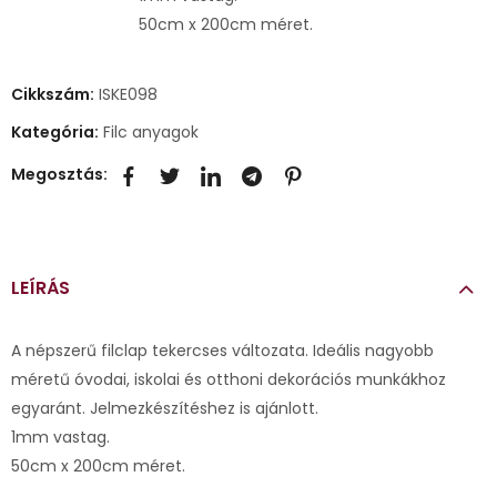
50cm x 200cm méret.
Cikkszám:
ISKE098
Kategória:
Filc anyagok
Megosztás:
LEÍRÁS
A népszerű filclap tekercses változata. Ideális nagyobb
méretű óvodai, iskolai és otthoni dekorációs munkákhoz
egyaránt. Jelmezkészítéshez is ajánlott.
1mm vastag.
50cm x 200cm méret.