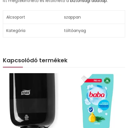
Itt megtekinthető és letölthető a
biztonsági adatlap.
Alcsoport
szappan
Kategória
töltőanyag
Kapcsolódó termékek