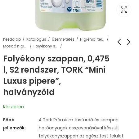
Kezdőlap
Katalógus
Üzemeltetés
Higiéniai termékek
Mosdó higiénia
Folyékony szappanok és adagolók
Folyékony szappan, 0,475
l, S2 rendszer, TORK “Mini
Luxus pipere”,
halványzöld
Készleten
Főbb
A Tork Prémium tusfürdő és sampon
jellemzők:
hatóanyagok összevonásával készült
folyékonyszappan az egész test felület