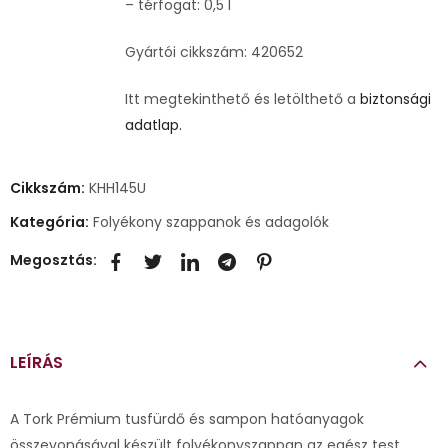
– térfogat: 0,5 l
Gyártói cikkszám: 420652
Itt megtekinthető és letölthető a
biztonsági
adatlap.
Cikkszám:
KHH145U
Kategória:
Folyékony szappanok és adagolók
Megosztás:
LEÍRÁS
A Tork Prémium tusfürdő és sampon hatóanyagok
összevonásával készült folyékonyszappan az egész test