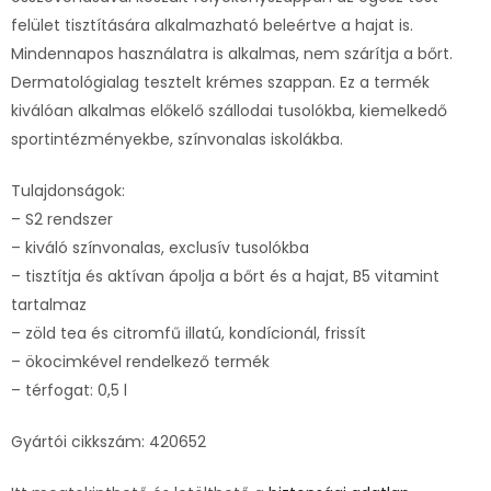
felület tisztítására alkalmazható beleértve a hajat is.
Mindennapos használatra is alkalmas, nem szárítja a bőrt.
Dermatológialag tesztelt krémes szappan. Ez a termék
kiválóan alkalmas előkelő szállodai tusolókba, kiemelkedő
sportintézményekbe, színvonalas iskolákba.
Tulajdonságok:
– S2 rendszer
– kiváló színvonalas, exclusív tusolókba
– tisztítja és aktívan ápolja a bőrt és a hajat, B5 vitamint
tartalmaz
– zöld tea és citromfű illatú, kondícionál, frissít
– ökocimkével rendelkező termék
– térfogat: 0,5 l
Gyártói cikkszám: 420652