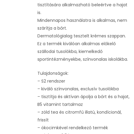
tisztítására alkalmazható beleértve a hajat
is.
Mindennapos használatra is alkalmas, nem
szárítja a bőrt.
Dermatológialag tesztelt krémes szappan.
Ez a termék kiválóan alkalmas előkelő
szállodai tusolókba, kiemelkedő
sportintézményekbe, színvonalas iskolákba.
Tulajdonságok:
– S2 rendszer
– kiváló színvonalas, exclusív tusolókba
– tisztítja és aktívan ápolja a bőrt és a hajat,
B5 vitamint tartalmaz
– zöld tea és citromfű illatú, kondícionál,
frissít
– ökocimkével rendelkező termék