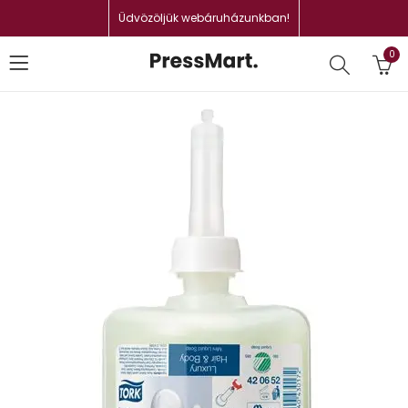
Üdvözöljük webáruházunkban!
0