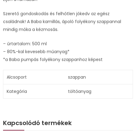
Szerető gondoskodás és felhőtlen jókedv az egész
családnak! A Baba kamillás, ápoló folyékony szappannal
mindig móka a kézmosás.
– űrtartalom: 500 ml
– 80%-kal kevesebb műanyag*
*a Baba pumpás folyékony szappanhoz képest
Alcsoport
szappan
Kategória
töltőanyag
Kapcsolódó termékek