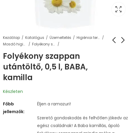
Kezdőlap
Katalógus
Üzemeltetés
Higiéniai termékek
Mosdó higiénia
Folyékony szappanok és adagolók
Folyékony szappan
utántöltő, 0,5 l, BABA,
kamilla
Készleten
Főbb
Éljen a ramazuri!
jellemzők:
Szerető gondoskodás és felhőtlen jókedv az
egész családnak! A Baba kamillás, ápoló