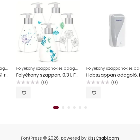
Folyékony szappanok és adagolók
Folyékony szappanok és adagolók
Folyékony szappan, 0,3 l, FROSCH, sensitive
Habszappan adagoló, LUCART “Identity” fehér és átlátszó
(0)
(0)
Értékelés:
Értékelés:
0
0
/
/
5
5
FontPress © 2026, powered by
KissCsabi.com