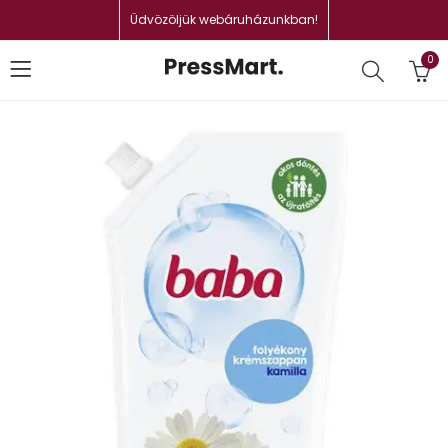
Üdvözöljük webáruházunkban!
0