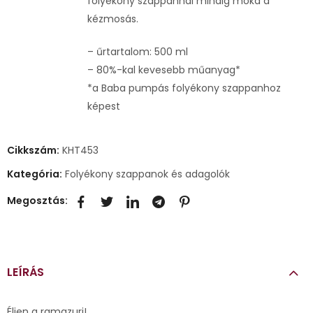
folyékony szappannal mindig móka a
kézmosás.
– űrtartalom: 500 ml
– 80%-kal kevesebb műanyag*
*a Baba pumpás folyékony szappanhoz
képest
Cikkszám:
KHT453
Kategória:
Folyékony szappanok és adagolók
Megosztás:
LEÍRÁS
Éljen a ramazuri!