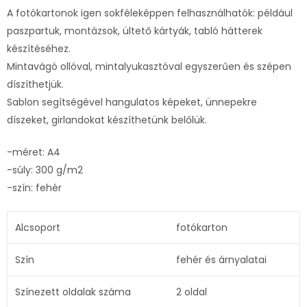
A fotókartonok igen sokféleképpen felhasználhatók: például
paszpartuk, montázsok, ültető kártyák, tabló hátterek
készítéséhez.
Mintavágó ollóval, mintalyukasztóval egyszerűen és szépen
díszíthetjük.
Sablon segítségével hangulatos képeket, ünnepekre
díszeket, girlandokat készíthetünk belőlük.
-méret: A4
-súly: 300 g/m2
-szín: fehér
Alcsoport
fotókarton
Szín
fehér és árnyalatai
Színezett oldalak száma
2 oldal