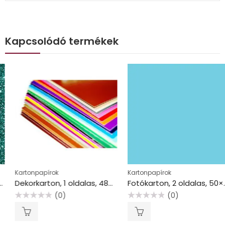
Kapcsolódó termékek
Kartonpapírok
Kartonpapírok
Dekorkarton, 1 oldalas, 48×68, sötétbarna
Fotókarton, 2 oldalas, 50×70 cm, 300 g/m2, világoskék
(0)
(0)
Értékelés:
Értékelés:
0
0
/
/
5
5