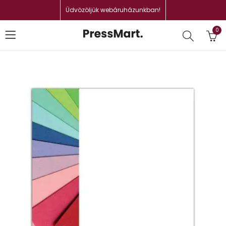
Üdvözöljük webáruházunkban!
0