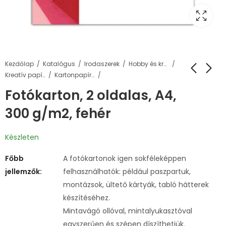
Kezdőlap
Katalógus
Irodaszerek
Hobby és kreatív termékek
Kreatív papírok
Kartonpapírok
Fotókarton, 2 oldalas, A4,
300 g/m2, fehér
Készleten
Főbb
A fotókartonok igen sokféleképpen
jellemzők:
felhasználhatók: például paszpartuk,
montázsok, ültető kártyák, tabló hátterek
készítéséhez.
Mintavágó ollóval, mintalyukasztóval
egyszerűen és szépen díszíthetjük.