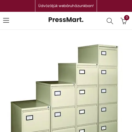
Üdvözöljük webáruházunkban!
0