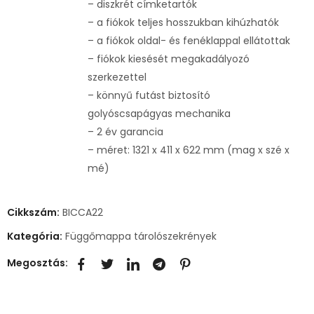
– diszkrét címketartók
– a fiókok teljes hosszukban kihúzhatók
– a fiókok oldal- és fenéklappal ellátottak
– fiókok kiesését megakadályozó
szerkezettel
– könnyű futást biztosító
golyóscsapágyas mechanika
– 2 év garancia
– méret: 1321 x 411 x 622 mm (mag x szé x
mé)
Cikkszám:
BICCA22
Kategória:
Függőmappa tárolószekrények
Megosztás: