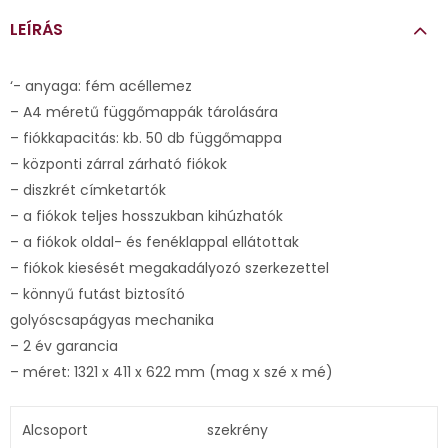
LEÍRÁS
‘- anyaga: fém acéllemez
– A4 méretű függőmappák tárolására
– fiókkapacitás: kb. 50 db függőmappa
– központi zárral zárható fiókok
– diszkrét címketartók
– a fiókok teljes hosszukban kihúzhatók
– a fiókok oldal- és fenéklappal ellátottak
– fiókok kiesését megakadályozó szerkezettel
– könnyű futást biztosító
golyóscsapágyas mechanika
– 2 év garancia
– méret: 1321 x 411 x 622 mm (mag x szé x mé)
Alcsoport
szekrény