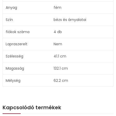
Anyag
fém
Szín
bézs és árnyalatai
fiókok száma
4 db
Lapraszerelt
Nem
Szélesség
41.1 cm
Magasság
132.1 cm
Mélység
62.2 cm
Kapcsolódó termékek