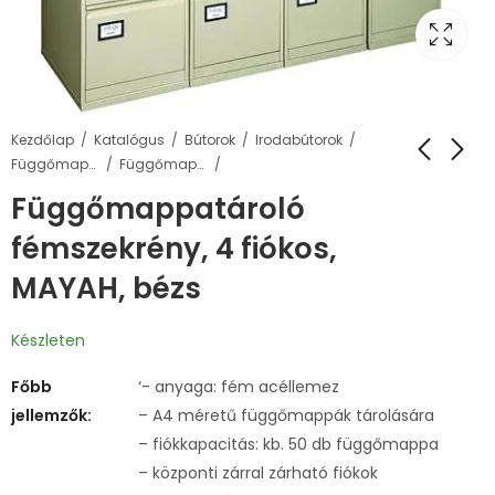
Kezdőlap
Katalógus
Bútorok
Irodabútorok
Függőmappa tárolószekrények és állványok
Függőmappa tárolószekrények
Függőmappatároló
fémszekrény, 4 fiókos,
MAYAH, bézs
Készleten
Főbb
‘- anyaga: fém acéllemez
jellemzők:
– A4 méretű függőmappák tárolására
– fiókkapacitás: kb. 50 db függőmappa
– központi zárral zárható fiókok