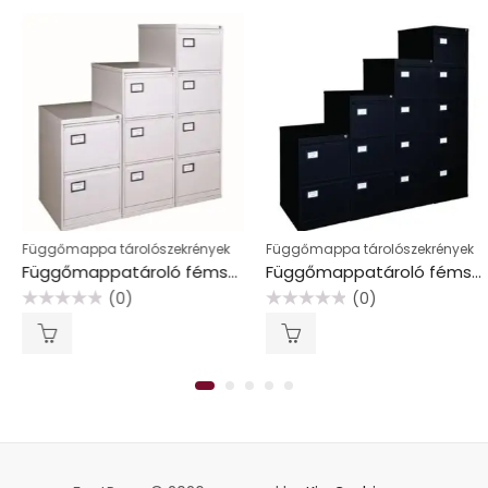
Függőmappa tárolószekrények
Függőmappa tárolószekrények
Függőmappatároló fémszekrény, 4 fiókos, MAYAH, szürke
Függőmappatároló fémszekrény, 4 fiókos, MAYAH, fekete
(0)
(0)
Értékelés:
Értékelés:
0
0
/
/
5
5