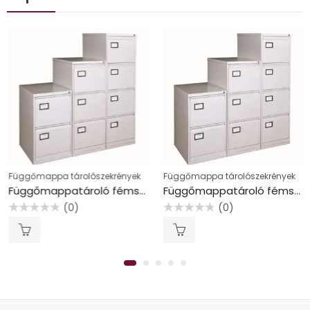
Függőmappa tárolószekrények
Függőmappa tárolószekrények
Függőmappatároló fémszekrény, 3 fiókos, MAYAH, szürke
Függőmappatároló fémszekrény, 2 fiókos, MAYAH, szürke
(0)
(0)
Értékelés:
Értékelés:
0
0
/
/
5
5