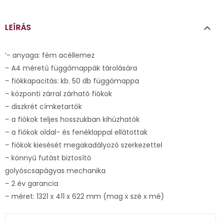
LEÍRÁS
‘- anyaga: fém acéllemez
– A4 méretű függőmappák tárolására
– fiókkapacitás: kb. 50 db függőmappa
– központi zárral zárható fiókok
– diszkrét címketartók
– a fiókok teljes hosszukban kihúzhatók
– a fiókok oldal- és fenéklappal ellátottak
– fiókok kiesését megakadályozó szerkezettel
– könnyű futást biztosító
golyóscsapágyas mechanika
– 2 év garancia
– méret: 1321 x 411 x 622 mm (mag x szé x mé)