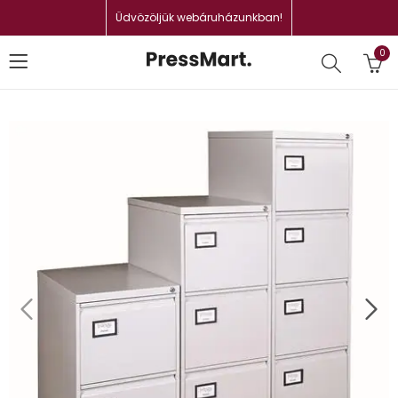
Üdvözöljük webáruházunkban!
0