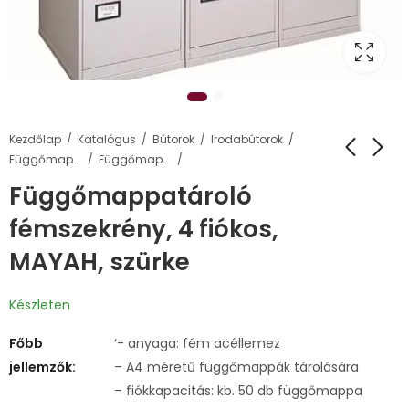
Kezdőlap
Katalógus
Bútorok
Irodabútorok
Függőmappa tárolószekrények és állványok
Függőmappa tárolószekrények
Függőmappatároló
fémszekrény, 4 fiókos,
MAYAH, szürke
Készleten
Főbb
‘- anyaga: fém acéllemez
jellemzők:
– A4 méretű függőmappák tárolására
– fiókkapacitás: kb. 50 db függőmappa