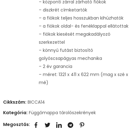
– központi zárral zárható fiókok
– diszkrét címketartók
– a fiókok teljes hosszukban kihúzhatók
– a fiókok oldal- és fenéklappal ellátottak
– fiókok kiesését megakadályozó
szerkezettel
– könnyű futást biztosító
golyóscsapágyas mechanika
– 2 év garancia
– méret: 1321 x 411 x 622 mm (mag x szé x
mé)
Cikkszám:
BICCA14
Kategória:
Függőmappa tárolószekrények
Megosztás: