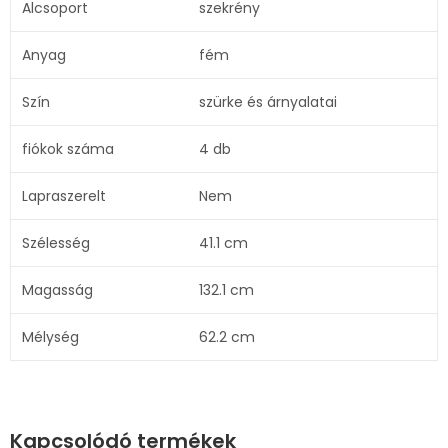
Alcsoport
szekrény
Anyag
fém
Szín
szürke és árnyalatai
fiókok száma
4 db
Lapraszerelt
Nem
Szélesség
41.1 cm
Magasság
132.1 cm
Mélység
62.2 cm
Kapcsolódó termékek