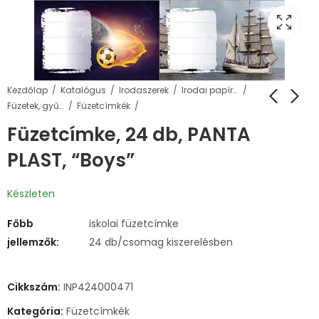
Kezdőlap
Katalógus
Irodaszerek
Irodai papíráru
Füzetek, gyűrűskönyvbetétek
Füzetcímkék
Füzetcímke, 24 db, PANTA
PLAST, “Boys”
Készleten
Főbb
iskolai füzetcímke
jellemzők:
24 db/csomag kiszerelésben
Cikkszám:
INP424000471
Kategória:
Füzetcímkék