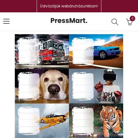
Üdvözöljük webáruházunkban!
0