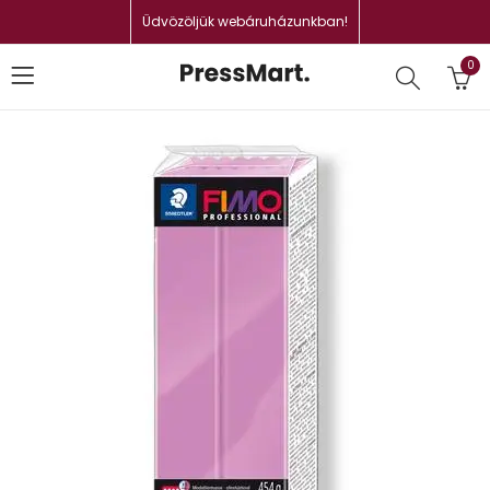
Üdvözöljük webáruházunkban!
0