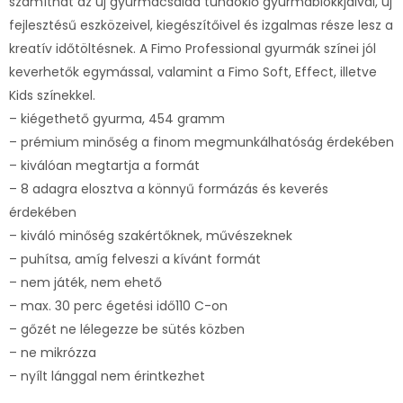
számíthat az új gyurmacsalád tündöklő gyurmablokkjaival, új
fejlesztésű eszközeivel, kiegészítőivel és izgalmas része lesz a
kreatív időtöltésnek. A Fimo Professional gyurmák színei jól
keverhetők egymással, valamint a Fimo Soft, Effect, illetve
Kids színekkel.
– kiégethető gyurma, 454 gramm
– prémium minőség a finom megmunkálhatóság érdekében
– kiválóan megtartja a formát
– 8 adagra elosztva a könnyű formázás és keverés
érdekében
– kiváló minőség szakértőknek, művészeknek
– puhítsa, amíg felveszi a kívánt formát
– nem játék, nem ehető
– max. 30 perc égetési idő110 C-on
– gőzét ne lélegezze be sütés közben
– ne mikrózza
– nyílt lánggal nem érintkezhet