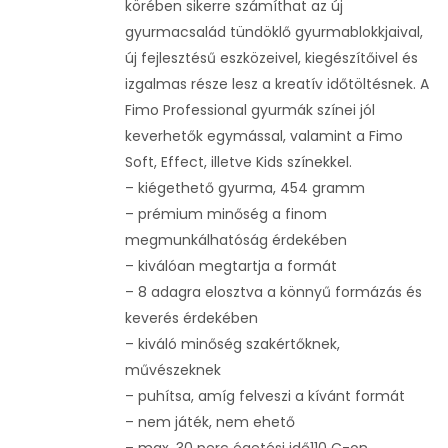
körében sikerre számíthat az új
gyurmacsalád tündöklő gyurmablokkjaival,
új fejlesztésű eszközeivel, kiegészítőivel és
izgalmas része lesz a kreatív időtöltésnek. A
Fimo Professional gyurmák színei jól
keverhetők egymással, valamint a Fimo
Soft, Effect, illetve Kids színekkel.
– kiégethető gyurma, 454 gramm
– prémium minőség a finom
megmunkálhatóság érdekében
– kiválóan megtartja a formát
– 8 adagra elosztva a könnyű formázás és
keverés érdekében
– kiváló minőség szakértőknek,
művészeknek
– puhítsa, amíg felveszi a kívánt formát
– nem játék, nem ehető
– max. 30 perc égetési idő110 C-on