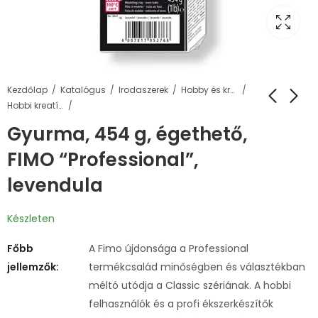
Kezdőlap
Katalógus
Irodaszerek
Hobby és kreatív termékek
Hobbi kreatív gyurma
Gyurma, 454 g, égethető,
FIMO “Professional”,
levendula
Készleten
Főbb
A Fimo újdonsága a Professional
jellemzők:
termékcsalád minőségben és választékban
méltó utódja a Classic szériának. A hobbi
felhasználók és a profi ékszerkészítők