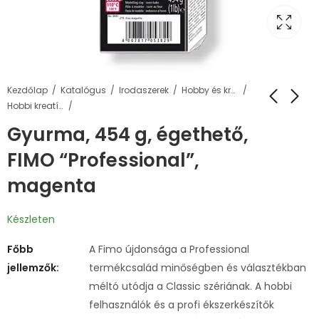
Kezdőlap
Katalógus
Irodaszerek
Hobby és kreatív termékek
Hobbi kreatív gyurma
Gyurma, 454 g, égethető,
FIMO “Professional”,
magenta
Készleten
Főbb
A Fimo újdonsága a Professional
jellemzők:
termékcsalád minőségben és választékban
méltó utódja a Classic szériának. A hobbi
felhasználók és a profi ékszerkészítők