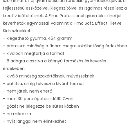
számíthat az új gyurmacsalád tündöklő gyurmablokkjaival, új
fejlesztésű eszközeivel, kiegészítőivel és izgalmas része lesz a
kreatív időtöltésnek. A Fimo Professional gyurmák színei jól
keverhetők egymással, valamint a Fimo Soft, Effect, illetve
Kids színekkel.
– kiégethető gyurma, 454 gramm
– prémium minőség a finom megmunkálhatóság érdekében
– kiválóan megtartja a formát
– 8 adagra elosztva a könnyű formázás és keverés
érdekében
– kiváló minőség szakértőknek, művészeknek
– puhítsa, amíg felveszi a kívánt formát
– nem játék, nem ehető
– max. 30 perc égetési idő110 C-on
– gőzét ne lélegezze be sütés közben
– ne mikrózza
– nyílt lánggal nem érintkezhet