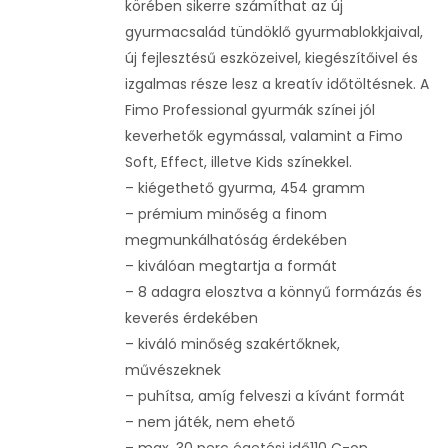
körében sikerre számíthat az új
gyurmacsalád tündöklő gyurmablokkjaival,
új fejlesztésű eszközeivel, kiegészítőivel és
izgalmas része lesz a kreatív időtöltésnek. A
Fimo Professional gyurmák színei jól
keverhetők egymással, valamint a Fimo
Soft, Effect, illetve Kids színekkel.
– kiégethető gyurma, 454 gramm
– prémium minőség a finom
megmunkálhatóság érdekében
– kiválóan megtartja a formát
– 8 adagra elosztva a könnyű formázás és
keverés érdekében
– kiváló minőség szakértőknek,
művészeknek
– puhítsa, amíg felveszi a kívánt formát
– nem játék, nem ehető
– max. 30 perc égetési idő110 C-on