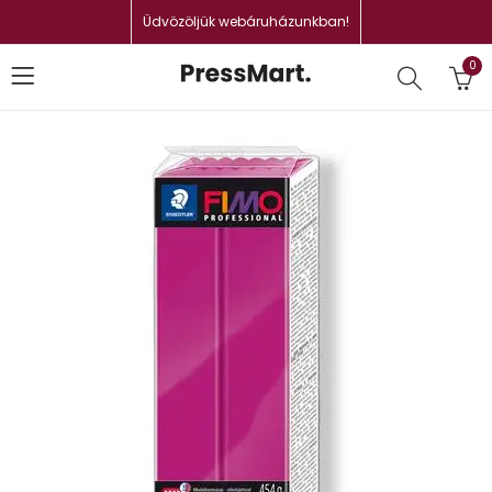
Üdvözöljük webáruházunkban!
0