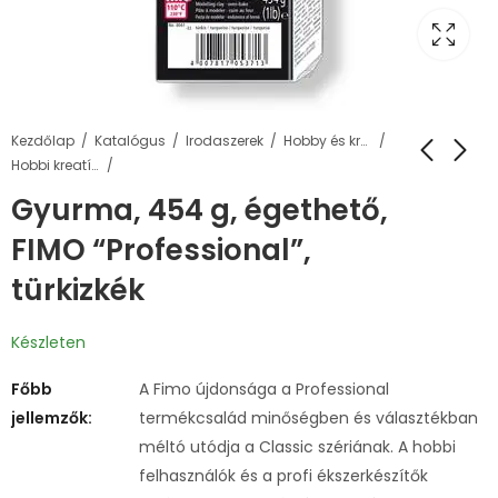
Kezdőlap
Katalógus
Irodaszerek
Hobby és kreatív termékek
Hobbi kreatív gyurma
Gyurma, 454 g, égethető,
FIMO “Professional”,
türkizkék
Készleten
Főbb
A Fimo újdonsága a Professional
jellemzők:
termékcsalád minőségben és választékban
méltó utódja a Classic szériának. A hobbi
felhasználók és a profi ékszerkészítők