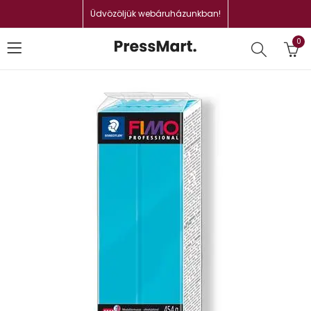
Üdvözöljük webáruházunkban!
0