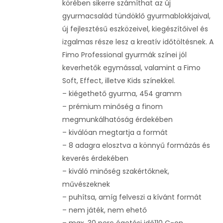
körében sikerre számíthat az új
gyurmacsalád tündöklő gyurmablokkjaival,
új fejlesztésű eszközeivel, kiegészítőivel és
izgalmas része lesz a kreatív időtöltésnek. A
Fimo Professional gyurmák színei jól
keverhetők egymással, valamint a Fimo
Soft, Effect, illetve Kids színekkel.
– kiégethető gyurma, 454 gramm
– prémium minőség a finom
megmunkálhatóság érdekében
– kiválóan megtartja a formát
– 8 adagra elosztva a könnyű formázás és
keverés érdekében
– kiváló minőség szakértőknek,
művészeknek
– puhítsa, amíg felveszi a kívánt formát
– nem játék, nem ehető
– max. 30 perc égetési idő110 C-on