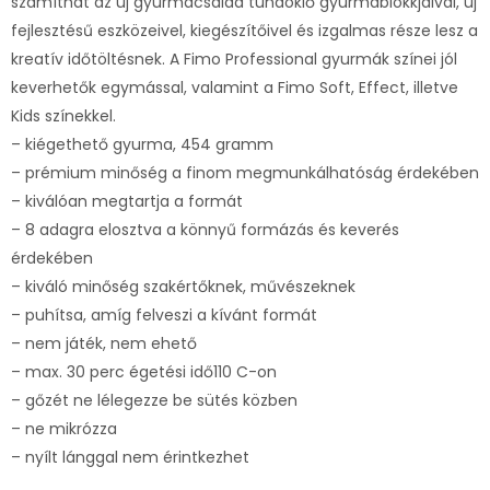
számíthat az új gyurmacsalád tündöklő gyurmablokkjaival, új
fejlesztésű eszközeivel, kiegészítőivel és izgalmas része lesz a
kreatív időtöltésnek. A Fimo Professional gyurmák színei jól
keverhetők egymással, valamint a Fimo Soft, Effect, illetve
Kids színekkel.
– kiégethető gyurma, 454 gramm
– prémium minőség a finom megmunkálhatóság érdekében
– kiválóan megtartja a formát
– 8 adagra elosztva a könnyű formázás és keverés
érdekében
– kiváló minőség szakértőknek, művészeknek
– puhítsa, amíg felveszi a kívánt formát
– nem játék, nem ehető
– max. 30 perc égetési idő110 C-on
– gőzét ne lélegezze be sütés közben
– ne mikrózza
– nyílt lánggal nem érintkezhet