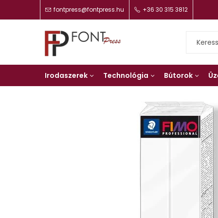
fontpress@fontpress.hu
+36 30 315 3812
Irodaszerek
Technológia
Bútorok
Üz