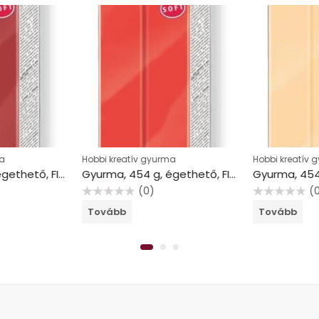
a
Hobbi kreatív gyurma
Hobbi kreatív 
Gyurma, 454 g, égethető, FIMO “Soft”, karácsonypiros
Gyurma, 454 g, égethető, FIMO “Soft”, indián piros
(0)
(
Értékelés:
Értékelés:
Tovább
Tovább
0
0
/
/
5
5