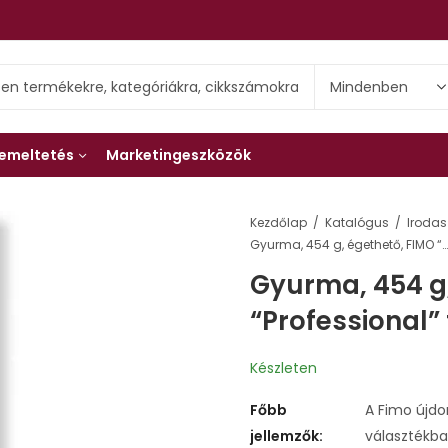
emeltetés
Marketingeszközök
Kezdőlap
Katalógus
Irodas
Gyurma, 454 g, égethető, FIMO “Professional” fehér
Gyurma, 454 g
“Professional”
Készleten
Főbb
A Fimo újd
jellemzők:
választékba