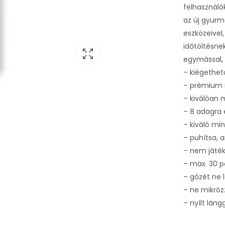
felhasználó
az új gyurm
eszközeivel,
időtöltésne
egymással, v
– kiégethe
– prémium 
– kiválóan 
– 8 adagra 
– kiváló mi
– puhítsa, 
– nem játé
– max. 30 p
– gőzét ne 
– ne mikróz
– nyílt lán