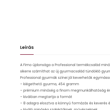
Leírás
A Fimo újdonsága a Professional termékcsalád minősé
sikerre számíthat az új gyurmacsalád tündöklő gyurmab
Professional gyurmák színei jól keverhetők egymással, 
– kiégethető gyurma, 454 gramm
– prémium minőség a finom megmunkálhatóság é
– kiválóan megtartja a formát
– 8 adagra elosztva a könnyű formázás és keverés
– kiváló minőség szakértőknek, művészeknek