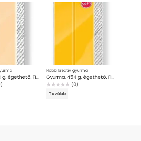
gyurma
Hobbi kreatív gyurma
Hobbi kre
Gyurma, 454 g, égethető, FIMO “Professional”, pezsgő
Gyurma, 454 g, égethető, FIMO “Soft”, napraforgósárga
0)
(0)
Értékelés:
Értékelés:
Tovább
Tovább
0
0
/
/
5
5