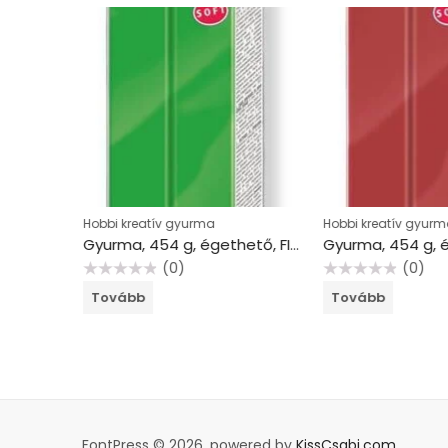
Hobbi kreatív gyurma
Hobbi kreatív gyurm
Gyurma, 454 g, égethető, FIMO “Soft”, testszínű
Gyurma, 454 g, égethető, FIMO “Soft”, trópusi zöld
(0)
(0)
Értékelés:
Értékelés:
Tovább
Tovább
0
0
/
/
5
5
FontPress © 2026, powered by
KissCsabi.com