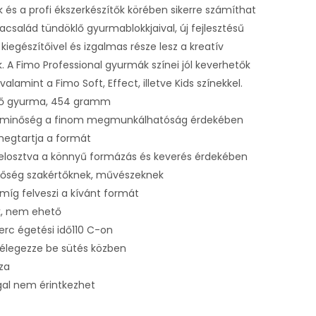
k és a profi ékszerkészítők körében sikerre számíthat
acsalád tündöklő gyurmablokkjaival, új fejlesztésű
 kiegészítőivel és izgalmas része lesz a kreatív
k. A Fimo Professional gyurmák színei jól keverhetők
alamint a Fimo Soft, Effect, illetve Kids színekkel.
tő gyurma, 454 gramm
minőség a finom megmunkálhatóság érdekében
megtartja a formát
elosztva a könnyű formázás és keverés érdekében
nőség szakértőknek, művészeknek
amíg felveszi a kívánt formát
k, nem ehető
erc égetési idő110 C-on
lélegezze be sütés közben
za
ggal nem érintkezhet