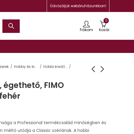
Üdvözöljük webáruházunkban!
0
Fiókom
Kosár
zerek
Hobby és kreatív termékek
Hobbi kreatív gyurma
, égethető, FIMO
 fehér
onsága a Professional termékcsalád minőségben és
n méltó utódja a Classic szériának. A hobbi