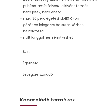
– puhítsa, amíg felveszi a kívánt formát
– nem játék, nem ehető
– max. 30 perc égetési idő110 C-on
– gőzét ne lélegezze be sütés közben
– ne mikrózza
– nyílt lánggal nem érintkezhet
Szín
Égethető
Levegőre száradó
Kapcsolódó termékek