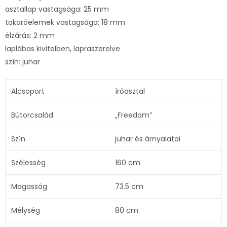
asztallap vastagsága: 25 mm
takaróelemek vastagsága: 18 mm
élzárás: 2 mm
laplábas kivitelben, lapraszerelve
szín: juhar
Alcsoport
íróasztal
Bútorcsalád
„Freedom”
Szín
juhar és árnyalatai
Szélesség
160 cm
Magasság
73.5 cm
Mélység
80 cm