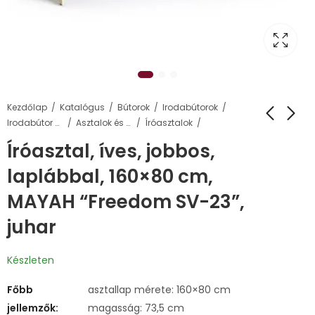
Kezdőlap
Katalógus
Bútorok
Irodabútorok
Irodabútor család
Asztalok és elemei
Íróasztalok
Íróasztal, íves, jobbos,
laplábbal, 160×80 cm,
MAYAH “Freedom SV-23”,
juhar
Készleten
Főbb
asztallap mérete: 160×80 cm
jellemzők:
magasság: 73,5 cm