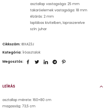
asztallap vastagsága: 25 mm
takaróelemek vastagsága: 18 mm
élzárás: 2 mm
laplábas kivitelben, lapraszerelve
szín: juhar
Cikkszám:
IBXA23J
Kategória:
Íróasztalok
Megosztás:
LEÍRÁS
asztallap mérete: 160×80 cm
magasság: 73,5 cm