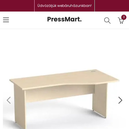
Üdvözöljük webáruházunkban!
0