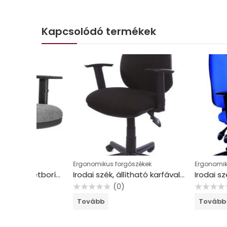
Kapcsolódó termékek
Ergonomikus forgószékek
Ergonomikus forgós
Irodai forgószék, szövetborítás, fekete lábkereszt, karfával, “Xenia ASYN “, világosszürke
Irodai szék, állítható karfával, fekete szövetborítás, MAYAH “Smile”
(0)
(0)
Értékelés:
Értékelés:
Tovább
Tovább
0
0
/
/
5
5