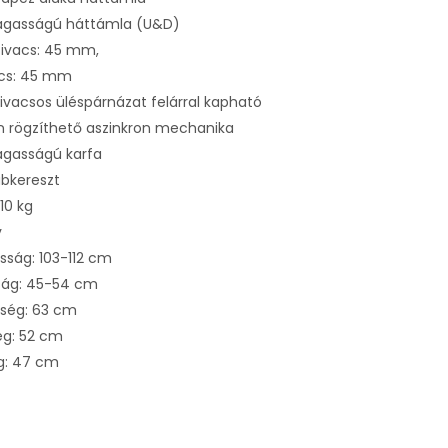
magasságú háttámla (U&D)
zivacs: 45 mm,
acs: 45 mm
vacsos üléspárnázat felárral kapható
n rögzíthető aszinkron mechanika
agasságú karfa
bkereszt
110 kg
v
sság: 103-112 cm
ág: 45-54 cm
esség: 63 cm
ég: 52 cm
g: 47 cm