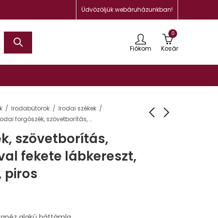
Üdvözöljük webáruházunkban!
0
Fiókom
Kosár
k
Irodabútorok
Irodai székek
Irodai forgószék, szövetborítás, állítható karfával fekete lábkereszt, “Cinque ASYN”, piros
k, szövetborítás,
val fekete lábkereszt,
 piros
trapéz alakú háttámla