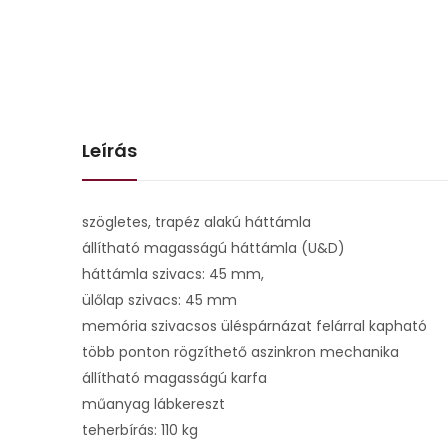
Leírás
szögletes, trapéz alakú háttámla
állítható magasságú háttámla (U&D)
háttámla szivacs: 45 mm,
ülőlap szivacs: 45 mm
memória szivacsos üléspárnázat felárral kapható
több ponton rögzíthető aszinkron mechanika
állítható magasságú karfa
műanyag lábkereszt
teherbírás: 110 kg