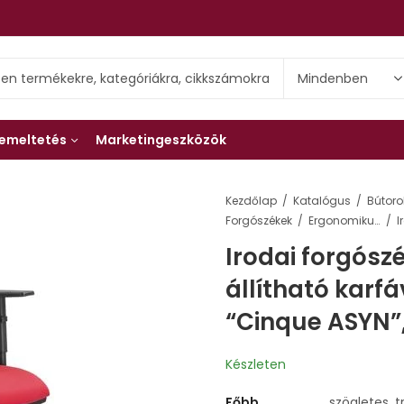
emeltetés
Marketingeszközök
Kezdőlap
Katalógus
Bútoro
Forgószékek
Ergonomikus forgószékek
Irodai forgószé
állítható karfá
“Cinque ASYN”,
Készleten
Főbb
szögletes, 