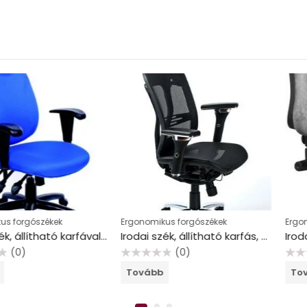
zékek
Ergonomikus forgószékek
Ergonomikus f
Irodai szék, állítható karfával, exkluzív kék szövetborítás, fekete lábkereszt, MAYAH “Energetic”
Irodai szék, állítható karfás, hálós ülőlap, hálós háttámla, alumínium lábkereszt, MAYAH “Flow”
(0)
(
Értékelés:
Értékelés:
Tovább
Tovább
0
0
/
/
5
5