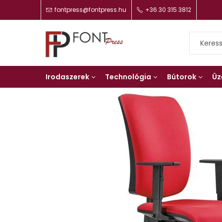
fontpress@fontpress.hu
+36 30 315 3812
Irodaszerek
Technológia
Bútorok
Üz