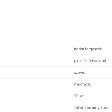
irodai forgószék
piros és árnyalatai
szövet
műanyag
110 kg
fekete és árnyalatai