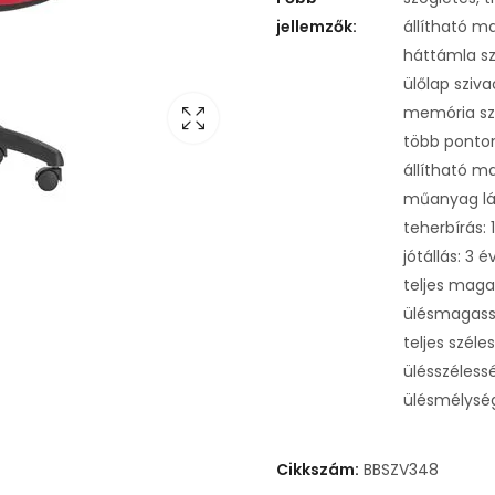
jellemzők:
állítható 
háttámla s
ülőlap sziv
memória szi
több ponto
állítható m
műanyag lá
teherbírás: 
jótállás: 3 é
teljes maga
ülésmagass
teljes szél
ülésszéless
ülésmélysé
Cikkszám:
BBSZV348