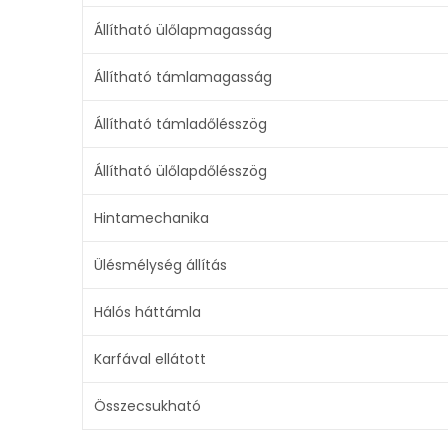
Állítható ülőlapmagasság
Állítható támlamagasság
Állítható támladőlésszög
Állítható ülőlapdőlésszög
Hintamechanika
Ülésmélység állítás
Hálós háttámla
Karfával ellátott
Összecsukható