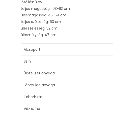
jótállás: 3 év
teljes magasság: 103-112 cm
ülésmagasság: 45-54 cm
teljes szélesség: 63 cm
ülésszélesség: 52 cm
ülésmélység: 47 cm
Alcsoport
Szín
Ülőfelület anyaga
Lábcsillag anyaga
Teherbírás
Váz színe