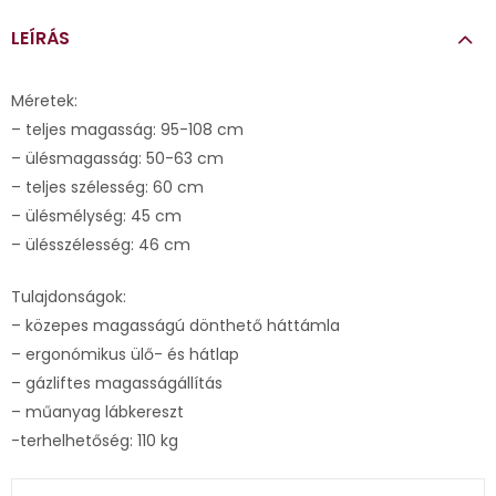
LEÍRÁS
Méretek:
– teljes magasság: 95-108 cm
– ülésmagasság: 50-63 cm
– teljes szélesség: 60 cm
– ülésmélység: 45 cm
– ülésszélesség: 46 cm
Tulajdonságok:
– közepes magasságú dönthető háttámla
– ergonómikus ülő- és hátlap
– gázliftes magasságállítás
– műanyag lábkereszt
-terhelhetőség: 110 kg