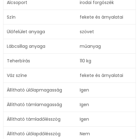
Alcsoport
irodai forgószék
Szín
fekete és árnyalatai
Ülőfelület anyaga
szövet
Lábcsillag anyaga
műanyag
Teherbírás
110 kg
Váz színe
fekete és árnyalatai
Állítható ülőlapmagasság
Igen
Állítható támlamagasság
Igen
Állítható támladőlésszög
Igen
Állítható ülőlapdőlésszög
Nem