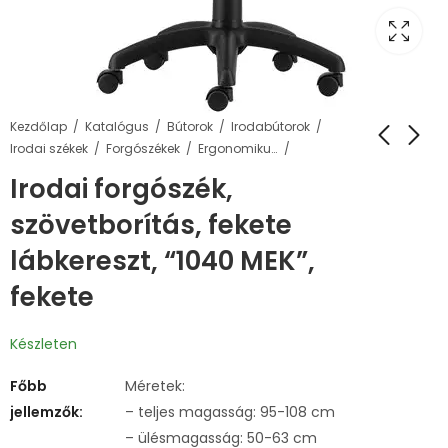
Kezdőlap
Katalógus
Bútorok
Irodabútorok
Irodai székek
Forgószékek
Ergonomikus forgószékek
Irodai forgószék,
szövetborítás, fekete
lábkereszt, “1040 MEK”,
fekete
Készleten
Főbb
Méretek:
jellemzők:
– teljes magasság: 95-108 cm
– ülésmagasság: 50-63 cm