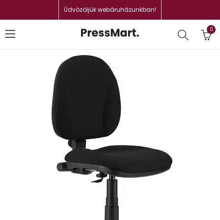
Üdvözöljük webáruházunkban!
0