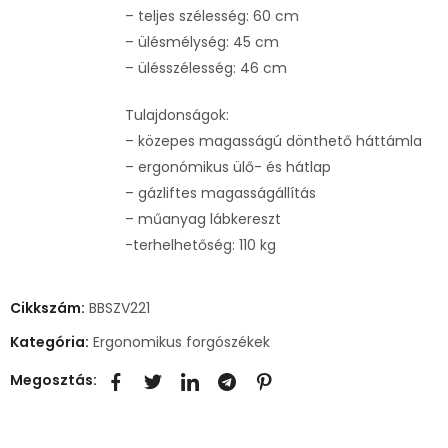
– teljes szélesség: 60 cm
– ülésmélység: 45 cm
– ülésszélesség: 46 cm
Tulajdonságok:
– közepes magasságú dönthető háttámla
– ergonómikus ülő- és hátlap
– gázliftes magasságállítás
– műanyag lábkereszt
-terhelhetőség: 110 kg
Cikkszám:
BBSZV221
Kategória:
Ergonomikus forgószékek
Megosztás: