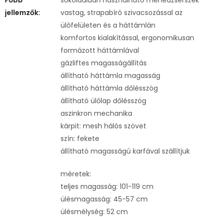
jellemzők:
vastag, strapabíró szivacsozással az
ülőfelületen és a háttámlán
komfortos kialakítással, ergonomikusan
formázott háttámlával
gázliftes magasságállítás
állítható háttámla magasság
állítható háttámla dőlésszög
állítható ülőlap dőlésszög
aszinkron mechanika
kárpit: mesh hálós szövet
szín: fekete
állítható magasságú karfával szállítjuk
méretek:
teljes magasság: 101-119 cm
ülésmagasság: 45-57 cm
ülésmélység: 52 cm