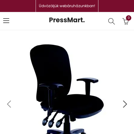
Üdvözöljük webáruházunkban!
0