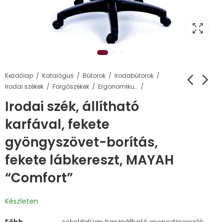
Kezdőlap
Katalógus
Bútorok
Irodabútorok
Irodai székek
Forgószékek
Ergonomikus forgószékek
Irodai szék, állítható
karfával, fekete
gyöngyszövet-borítás,
fekete lábkereszt, MAYAH
“Comfort”
Készleten
Főbb
sokoldalúan használható menedzserszék