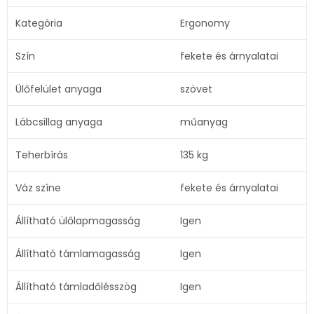
Kategória
Ergonomy
Szín
fekete és árnyalatai
Ülőfelület anyaga
szövet
Lábcsillag anyaga
műanyag
Teherbírás
135 kg
Váz színe
fekete és árnyalatai
Állítható ülőlapmagasság
Igen
Állítható támlamagasság
Igen
Állítható támladőlésszög
Igen