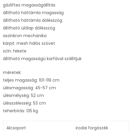
gázliftes magasságállítás
állítható háttámla magasság
állítható háttámla dőlésszög
állítható ülőlap dőlésszög
aszinkron mechanika
kárpit: mesh hálós szövet
szín: fekete
állítható magasságú karfával szállítjuk
méretek:
teljes magasság: 101-119 cm
ülésmagasság: 45-57 cm
ülésmélység: 52 cm
ülésszélesség: 53 cm
teherbírás: 135 kg
Alcsoport
irodai forgószék