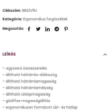
Cikkszám:
BBSZV11U
Kategória:
Ergonomikus forgószékek
Megosztás:
LEÍRÁS
‘- egyszerű összeszerelés
– állítható háttámla-dőlésszög
– állítható háttámlamagasság
– állítható háttámlamélység
– állítható ülőlapmagasság
– gázliftes magasságállítás
– ergonomikusan formázott ülő- és hátlap