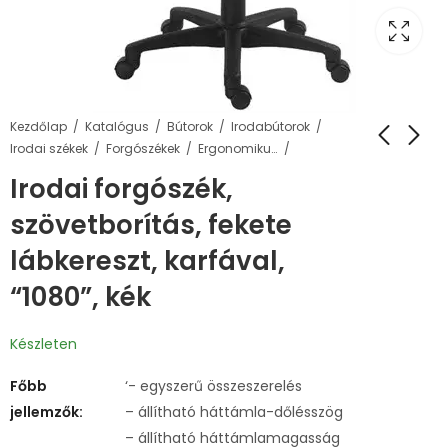
Kezdőlap
Katalógus
Bútorok
Irodabútorok
Irodai székek
Forgószékek
Ergonomikus forgószékek
Irodai forgószék,
szövetborítás, fekete
lábkereszt, karfával,
“1080”, kék
Készleten
Főbb
‘- egyszerű összeszerelés
jellemzők:
– állítható háttámla-dőlésszög
– állítható háttámlamagasság