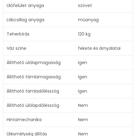
Ülőfelület anyaga
szövet
Lábcsillag anyaga
műanyag
Teherbírás
120 kg
Váz színe
fekete és árnyalatai
Állítható ülőlapmagasság
Igen
Állítható támlamagasság
Igen
Állítható támladőlésszög
Igen
Állítható ülőlapdőlésszög
Nem
Hintamechanika
Nem
Ülésmélység állítás
Nem