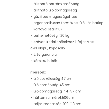
– állítható háttámlamélység
– állítható ülőlapmagasság
– gázliftes magasságállítás
– ergonomikusan formázott ülő- és hátlap
– karfával szállítjuk
– terhelhetőség: 120 kg
– szövet: irodai székekhez kifejlesztett,
akril alapú, kopásálló
– 2 év garancia
– kárpitszín: kék
méretek:
– ülőlapszélesség 47 cm
– ülőlapmélység 45 cm
– ülőlapmagasság: 44-57 cm
– háttámla méret:506cm
– teljes magasság: 100-118 cm