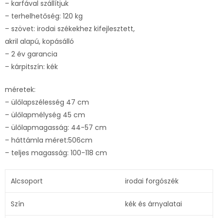
– karfával szállítjuk
– terhelhetőség: 120 kg
– szövet: irodai székekhez kifejlesztett,
akril alapú, kopásálló
– 2 év garancia
– kárpitszín: kék
méretek:
– ülőlapszélesség 47 cm
– ülőlapmélység 45 cm
– ülőlapmagasság: 44-57 cm
– háttámla méret:506cm
– teljes magasság: 100-118 cm
Alcsoport
irodai forgószék
Szín
kék és árnyalatai