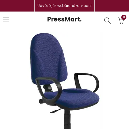
Üdvözöljük webáruházunkban!
0