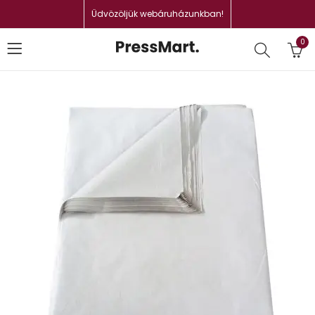
Üdvözöljük webáruházunkban!
0