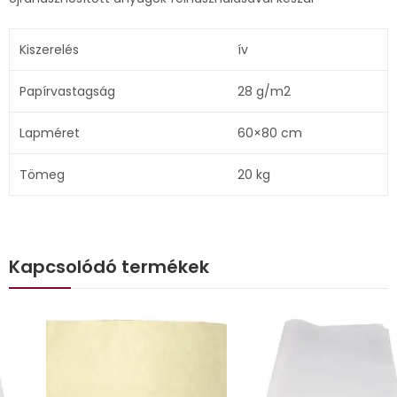
Kiszerelés
ív
Papírvastagság
28 g/m2
Lapméret
60×80 cm
Tömeg
20 kg
Kapcsolódó termékek