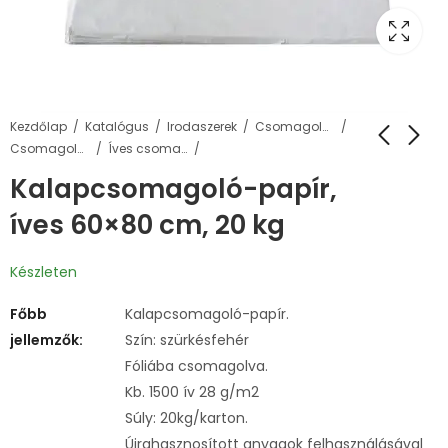
Kezdőlap
Katalógus
Irodaszerek
Csomagolás, tárolás
Csomagolópapírok
Íves csomagolópapírok
Kalapcsomagoló-papír,
íves 60×80 cm, 20 kg
Készleten
Főbb
Kalapcsomagoló-papír.
jellemzők:
Szín: szürkésfehér
Fóliába csomagolva.
Kb. 1500 ív 28 g/m2
Súly: 20kg/karton.
Újrahasznosított anyagok felhasználásával