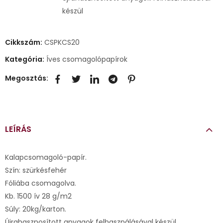
készül
Cikkszám:
CSPKCS20
Kategória:
Íves csomagolópapírok
Megosztás:
LEÍRÁS
Kalapcsomagoló-papír.
Szín: szürkésfehér
Fóliába csomagolva.
Kb. 1500 ív 28 g/m2
Súly: 20kg/karton.
Újrahasznosított anyagok felhasználásával készül