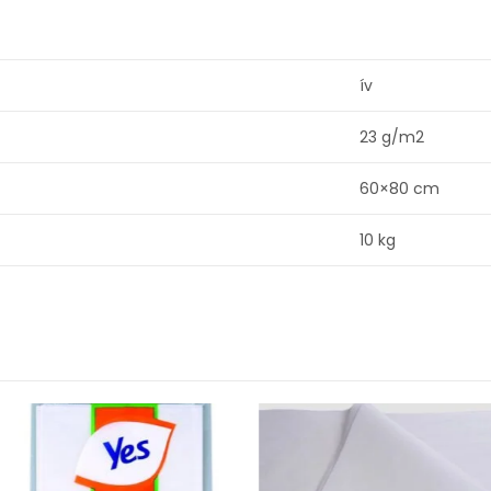
ív
23 g/m2
60×80 cm
10 kg