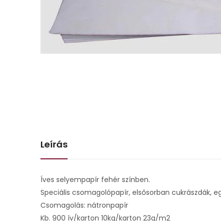
Leírás
Íves selyempapír fehér színben.
Speciális csomagolópapír, elsősorban cukrászdák, e
Csomagolás: nátronpapír
Kb. 900 ív/karton 10kg/karton 23g/m2