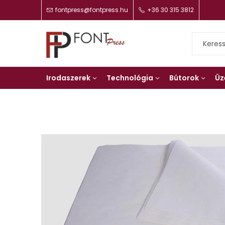
fontpress@fontpress.hu
+36 30 315 3812
Irodaszerek
Technológia
Bútorok
Üz