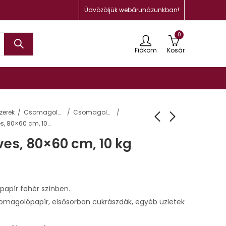
Üdvözöljük webáruházunkban!
0
Fiókom
Kosár
zerek
Csomagolás, tárolás
Csomagolópapírok
Selyempapír, íves, 80×60 cm, 10 kg
ves, 80×60 cm, 10 kg
papír fehér színben.
somagolópapír, elsősorban cukrászdák, egyéb üzletek