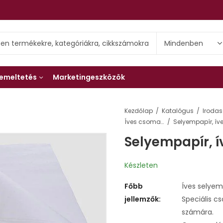
emeltetés
Marketingeszközök
Kezdőlap
Katalógus
Irodas
Íves csomagolópapírok
Selyempapír, í
Készleten
Főbb
Íves selyem
jellemzők:
Speciális c
számára.