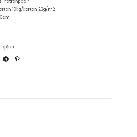
: nátronpapír
karton 10kg/karton 23g/m2
60cm
papírok