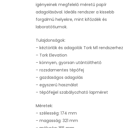
igényeinek megfelelő méretű papír
adagolásával. Ideális rendszer a kissebb
forgalmú helyekre, mint kifőzdék és
laboratótiumok.
Tulajdonságok:
– kéztörlők és adagolók Tork M1 rendszerhez
– Tork Elevation
– könnyen, gyorsan utántölthető
– rozsdamentes tépőfej
– gazdaságos adagolás
– egyszerű használat
– tépőfejjel szabályozható lapméret
Méretek:
– szélesség: 174 mm
– magasság: 321 mm
– mélység: 165 mm