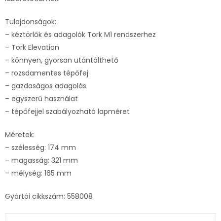
Tulajdonságok:
– kéztörlők és adagolók Tork M1 rendszerhez
– Tork Elevation
– könnyen, gyorsan utántölthető
– rozsdamentes tépőfej
– gazdaságos adagolás
– egyszerű használat
– tépőfejjel szabályozható lapméret
Méretek:
– szélesség: 174 mm
– magasság: 321 mm
– mélység: 165 mm
Gyártói cikkszám: 558008