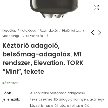
Kezdőlap
Katalógus
Üzemeltetés
Higiéniai termékek
Mosdó higiénia
Kéztörlők és adagolók
Kéztörlő adagoló,
belsőmag-adagolás, M1
rendszer, Elevation, TORK
“Mini”, fekete
Készleten
Főbb
A Tork mini belsőmag adagolású
jellemzők:
tekercsekhez illő adagoló könnyen, akár egy
kézzel is használható, a felhasználó