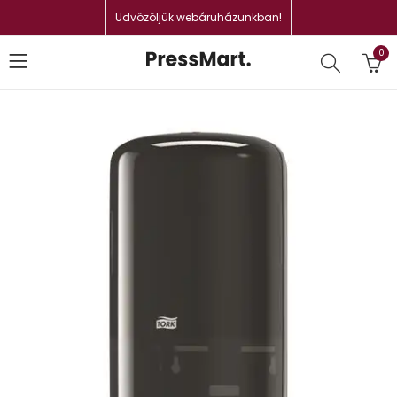
Üdvözöljük webáruházunkban!
0