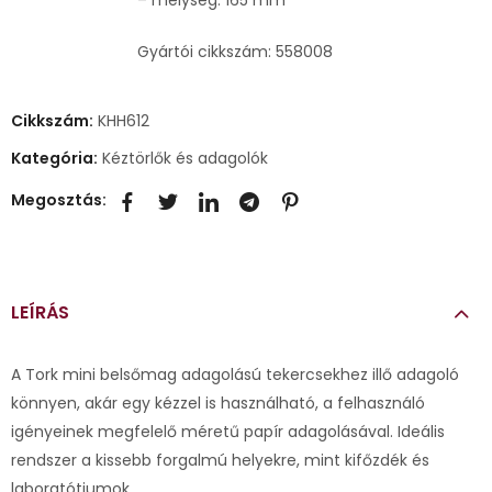
Gyártói cikkszám: 558008
Cikkszám:
KHH612
Kategória:
Kéztörlők és adagolók
Megosztás:
LEÍRÁS
A Tork mini belsőmag adagolású tekercsekhez illő adagoló
könnyen, akár egy kézzel is használható, a felhasználó
igényeinek megfelelő méretű papír adagolásával. Ideális
rendszer a kissebb forgalmú helyekre, mint kifőzdék és
laboratótiumok.