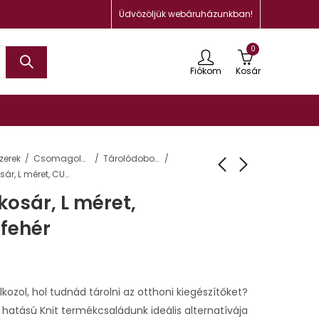
Üdvözöljük webáruházunkban!
0
Fiókom
Kosár
zerek
Csomagolás, tárolás
Tárolódobozok, ládák és kosarak
Kötött hatású kosár, L méret, CURVER “Knit”, fehér
kosár, L méret,
 fehér
kozol, hol tudnád tárolni az otthoni kiegészítőket?
t hatású Knit termékcsaládunk ideális alternatívája