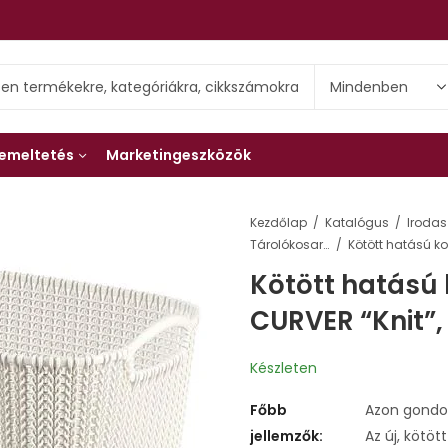
emeltetés
Marketingeszközök
Kezdőlap
Katalógus
Irodas
Tárolókosarak
Kötött hatású 
CURVER “Knit”,
Készleten
Főbb
Azon gondol
jellemzők:
Az új, kötöt