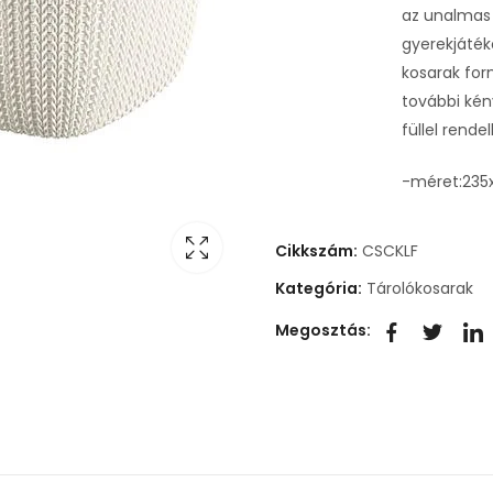
az unalmas 
gyerekjáték
kosarak fo
további kén
füllel rende
-méret:235
Cikkszám:
CSCKLF
Kategória:
Tárolókosarak
Megosztás: