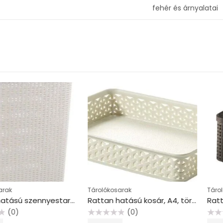
fehér és árnyalatai
Tárolókosarak
Tárolókosarak
Rattan hatású szennyestartó, 60l, CURVER, törtfehér
Rattan hatású kosár, A4, törtfehér, CURVER “My Style”
(0)
(
Értékelés:
Értékelés: