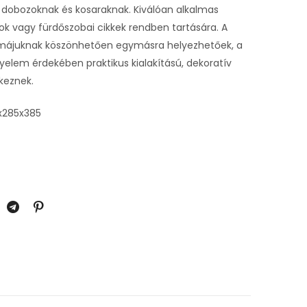
dobozoknak és kosaraknak. Kiválóan alkalmas
ok vagy fürdőszobai cikkek rendben tartására. A
rmájuknak köszönhetően egymásra helyezhetőek, a
yelem érdekében praktikus kialakítású, dekoratív
lkeznek.
x285x385