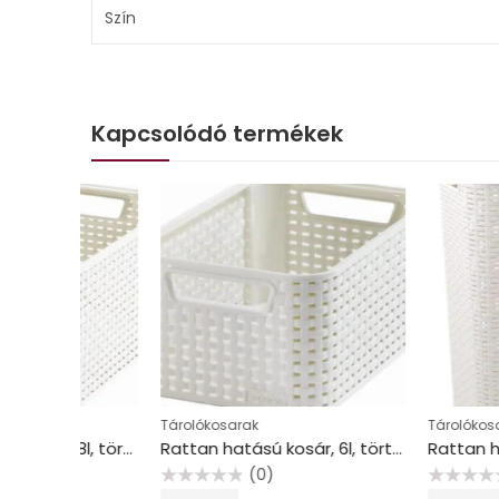
Szín
Kapcsolódó termékek
Tárolókosarak
Tárolókosarak
Rattan hatású kosár, 18l, törtfehér, CURVER “Style M”
Rattan hatású kosár, 6l, törtfehér, CURVER “Style S”
(0)
(0)
Értékelés:
Értékelés: