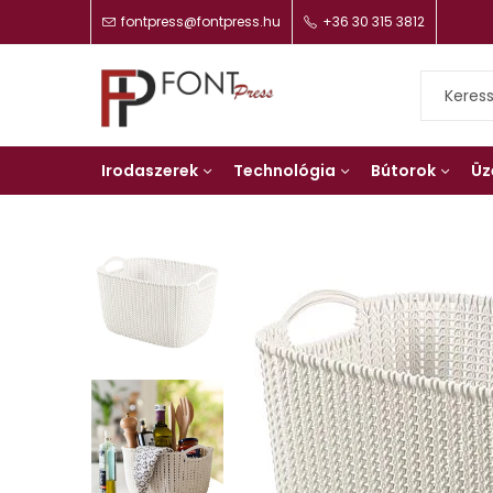
fontpress@fontpress.hu
+36 30 315 3812
Irodaszerek
Technológia
Bútorok
Üz