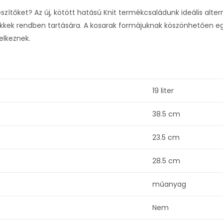
észítőket? Az új, kötött hatású Knit termékcsaládunk ideális al
cikkek rendben tartására. A kosarak formájuknak köszönhetően 
elkeznek.
19 liter
38.5 cm
23.5 cm
28.5 cm
műanyag
Nem