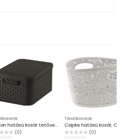
Tárolókosarak
Tárolókos
Rattan hatású kosár tetővel, 6l, barna, CURVER, “Style S”
Csipke hatású kosár, CURVER “Victoria”, fehér
0)
(0)
Értékelés:
Értékelés: