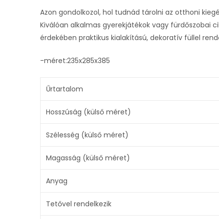
Azon gondolkozol, hol tudnád tárolni az otthoni kieg
Kiválóan alkalmas gyerekjátékok vagy fürdőszobai 
érdekében praktikus kialakítású, dekoratív füllel rend
-méret:235x285x385
Űrtartalom
Hosszúság (külső méret)
Szélesség (külső méret)
Magasság (külső méret)
Anyag
Tetővel rendelkezik