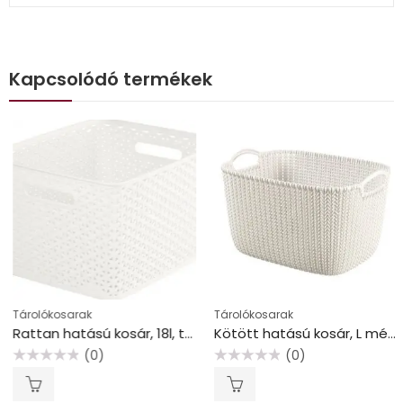
Kapcsolódó termékek
Tárolókosarak
Tárolókosarak
Rattan hatású kosár, 18l, törtfehér, CURVER “My Style”
Kötött hatású kosár, L méret, CURVER “Knit”, fehér
(0)
(0)
Értékelés:
Értékelés:
0
0
/
/
5
5