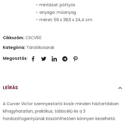
– mintázat: pöttyös
– anyaga: műanyag
– méret: 59 x 38,5 x 24,4 cm
Cikkszám:
CSCV50
Kategória:
Tárolókosarak
Megosztás:
LEÍRÁS
A Curver Victor szennyestartó kosár minden háztartásban
kihagyhatatlan, praktikus, többcélú és a 3
hordozófogantyúnak köszönthetően könnyen kezelhető.