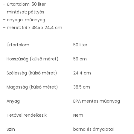
– űrtartalom: 50 liter
– mintázat: pöttyös
– anyaga: műanyag
– méret: 59 x 38,5 x 24,4 cm
Űrtartalom
50 liter
Hosszúság (külső méret)
59 cm
Szélesség (külső méret)
24.4 cm
Magasság (külső méret)
38.5 cm
Anyag
BPA mentes műanyag
Tetővel rendelkezik
Nem
Szín
barna és árnyalatai