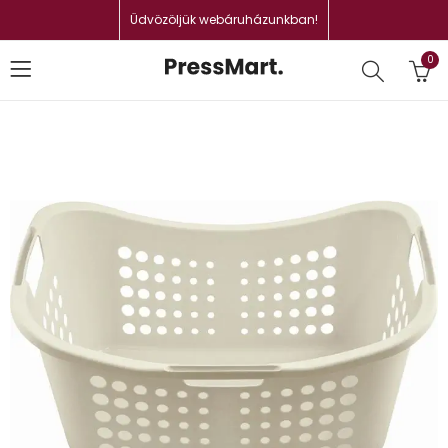
Üdvözöljük webáruházunkban!
0