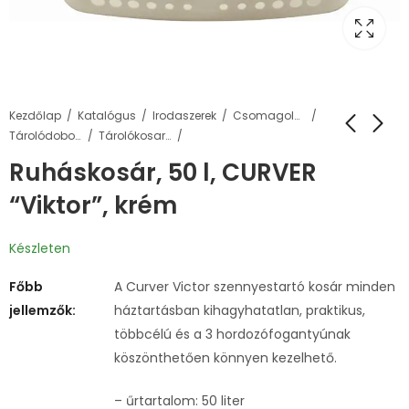
Kezdőlap
Katalógus
Irodaszerek
Csomagolás, tárolás
Tárolódobozok, ládák és kosarak
Tárolókosarak
Ruháskosár, 50 l, CURVER
“Viktor”, krém
Készleten
Főbb
A Curver Victor szennyestartó kosár minden
jellemzők:
háztartásban kihagyhatatlan, praktikus,
többcélú és a 3 hordozófogantyúnak
köszönthetően könnyen kezelhető.
– űrtartalom: 50 liter