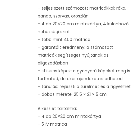
– teljes szett számozott matricákkal: róka,
panda, szarvas, oroszlán
– 4 db 20×20 cm mintakártya, 4 különböző
nehézségi szint
– több mint 400 matrica
– garantált eredmény: a számozott
matricák segítséget nyújtanak az
eligazodásban
– stílusos képek: a gyönyörű képeket meg is
tarthatod, de akár ajándékba is adhatod
– tanulás: fejleszti a türelmet és a figyelmet
– doboz mérete: 25,5 × 21 × 5 cm
A készlet tartalma:
– 4 db 20×20 cm mintakártya
– 5 ív matrica