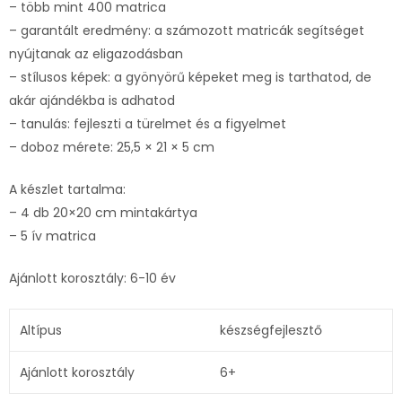
– több mint 400 matrica
– garantált eredmény: a számozott matricák segítséget
nyújtanak az eligazodásban
– stílusos képek: a gyönyörű képeket meg is tarthatod, de
akár ajándékba is adhatod
– tanulás: fejleszti a türelmet és a figyelmet
– doboz mérete: 25,5 × 21 × 5 cm
A készlet tartalma:
– 4 db 20×20 cm mintakártya
– 5 ív matrica
Ajánlott korosztály: 6-10 év
Altípus
készségfejlesztő
Ajánlott korosztály
6+