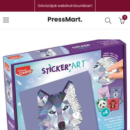
Üdvözöljük webáruházunkban!
0