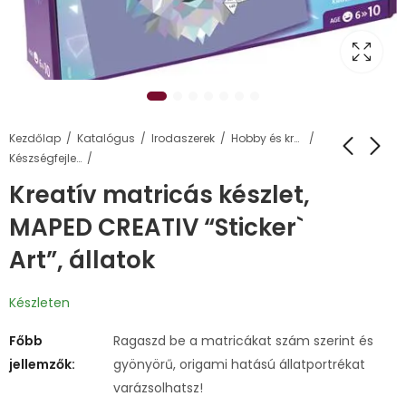
Kezdőlap
Katalógus
Irodaszerek
Hobby és kreatív termékek
Készségfejlesztő termékcsalád
Kreatív matricás készlet,
MAPED CREATIV “Sticker`
Art”, állatok
Készleten
Főbb
Ragaszd be a matricákat szám szerint és
jellemzők:
gyönyörű, origami hatású állatportrékat
varázsolhatsz!