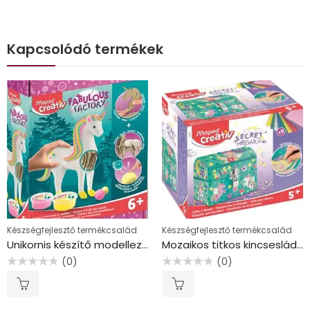
Kapcsolódó termékek
Készségfejlesztő termékcsalád
Készségfejlesztő termékcsalád
Unikornis készítő modellező gyurma készlet, MAPED CREATIV “Fabulous factory”
Mozaikos titkos kincsesláda, MAPED CREATIV, “Secret Mosaics”
(0)
(0)
Értékelés:
Értékelés:
0
0
/
/
5
5