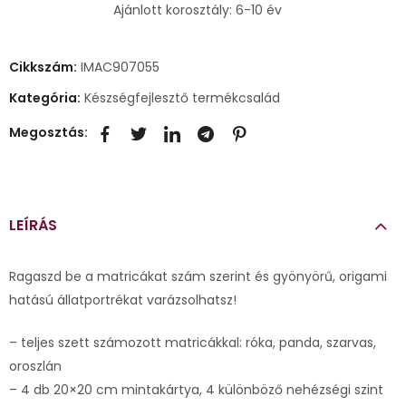
Ajánlott korosztály: 6-10 év
Cikkszám:
IMAC907055
Kategória:
Készségfejlesztő termékcsalád
Megosztás:
LEÍRÁS
Ragaszd be a matricákat szám szerint és gyönyörű, origami
hatású állatportrékat varázsolhatsz!
– teljes szett számozott matricákkal: róka, panda, szarvas,
oroszlán
– 4 db 20×20 cm mintakártya, 4 különböző nehézségi szint