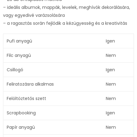
– ideális albumok, mappák, levelek, meghívók dekorálására,
vagy egyedivé varázsolására
– a ragasztás során fejlődik a kézügyesség és a kreativitás
Pufi anyagú
Igen
Filc anyagú
Nem
Csillogó
Igen
Feliratozásra alkalmas
Nem
Felöltöztetős szett
Nem
Scrapbooking
Igen
Papír anyagú
Nem