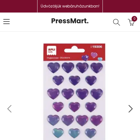
Üdvözöljük webáruházunkban!
0