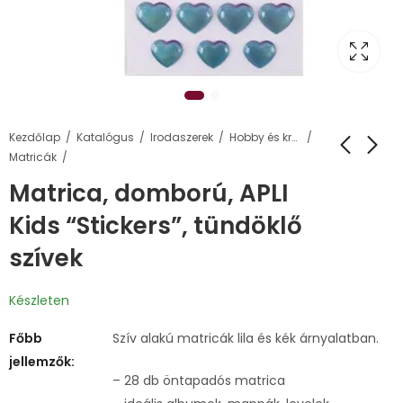
Kezdőlap
Katalógus
Irodaszerek
Hobby és kreatív termékek
Matricák
Matrica, domború, APLI
Kids “Stickers”, tündöklő
szívek
Készleten
Főbb
Szív alakú matricák lila és kék árnyalatban.
jellemzők:
– 28 db öntapadós matrica