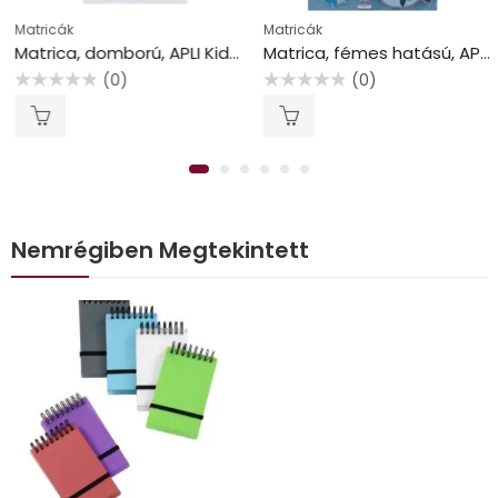
Matricák
Matricák
Matrica, domború, APLI Kids “Stickers”, tündöklő csillagok
Matrica, fémes hatású, APLI Kids “Stickers”, tenger
(0)
(0)
Értékelés:
Értékelés:
0
0
/
/
5
5
Nemrégiben Megtekintett