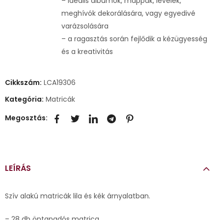
– ideális albumok, mappák, levelek,
meghívók dekorálására, vagy egyedivé
varázsolására
– a ragasztás során fejlődik a kézügyesség
és a kreativitás
Cikkszám:
LCA19306
Kategória:
Matricák
Megosztás:
LEÍRÁS
Szív alakú matricák lila és kék árnyalatban.
– 28 db öntapadós matrica