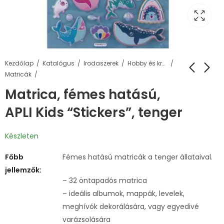
Kezdőlap
Katalógus
Irodaszerek
Hobby és kreatív termékek
Matricák
Matrica, fémes hatású,
APLI Kids “Stickers”, tenger
Készleten
Főbb
Fémes hatású matricák a tenger állataival.
jellemzők:
– 32 öntapadós matrica
– ideális albumok, mappák, levelek,
meghívók dekorálására, vagy egyedivé
varázsolására