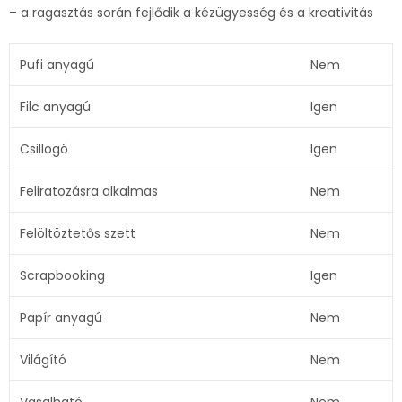
– a ragasztás során fejlődik a kézügyesség és a kreativitás
Pufi anyagú
Nem
Filc anyagú
Igen
Csillogó
Igen
Feliratozásra alkalmas
Nem
Felöltöztetős szett
Nem
Scrapbooking
Igen
Papír anyagú
Nem
Világító
Nem
Vasalható
Nem