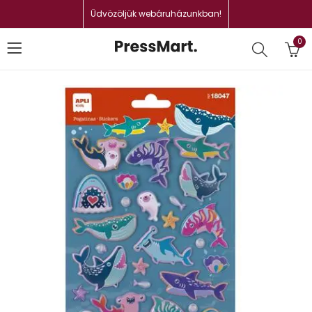
Üdvözöljük webáruházunkban!
0