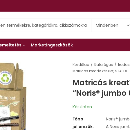
emeltetés
Marketingeszközök
Kezdőlap
Katalógus
Irodas
Matricás kreatív készlet, STAEDTLER “Noris® jumbo 61 C3”
Matricás kreat
“Noris® jumbo 
Készleten
Főbb
Noris® jumb
jellemzők:
A Noris jum