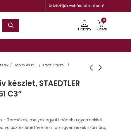
Üdvözöljük webáruházunkban!
0
Fiókom
Kosár
zerek
Hobby és kreatív termékek
Kreatív termékek
ív készlet, STAEDTLER
61 C3”
o – Termékek, melyek együtt nőnek a gyermekkel.
bo választék lehetővé teszi a kisgyermekek számára,