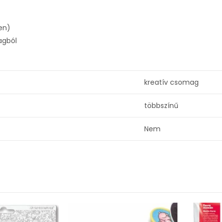
en)
agból
kreatív csomag
többszínű
Nem