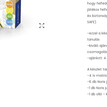
hogy felfed
játékos felf
és biztonsá
SAFE).
-ezzel a kés
tanulás
-kiváló ajá
csomagolás
-ajánlott: 4
A készlet ta
-4 ív matr
-6 db Noris
-1 db Noris
-1 db olló –