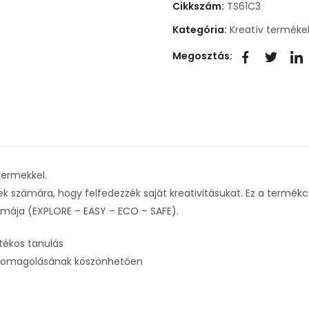
Cikkszám:
TS61C3
Kategória:
Kreatív terméke
Megosztás:
yermekkel.
ek számára, hogy felfedezzék saját kreativitásukat. Ez a termékc
nimája (EXPLORE – EASY – ECO – SAFE).
átékos tanulás
 csomagolásának köszönhetően