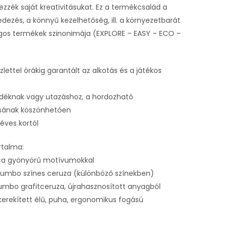
ezzék saját kreativitásukat. Ez a termékcsalád a
edezés, a könnyű kezelhetőség, ill. a környezetbarát
gos termékek szinonimája (EXPLORE – EASY – ECO –
zlettel órákig garantált az alkotás és a játékos
ndéknak vagy utazáshoz, a hordozható
ának köszönhetően
 éves kortól
rtalma:
ica gyönyörű motívumokkal
 jumbo színes ceruza (különböző színekben)
 jumbo grafitceruza, újrahasznosított anyagból
 kerekített élű, puha, ergonomikus fogású