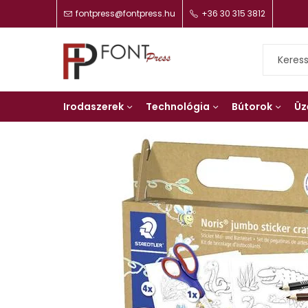
fontpress@fontpress.hu
+36 30 315 3812
Irodaszerek
Technológia
Bútorok
Üz