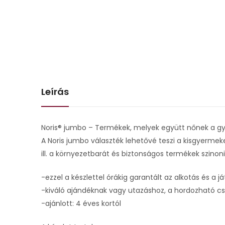
Leírás
Noris® jumbo – Termékek, melyek együtt nőnek a g
A Noris jumbo választék lehetővé teszi a kisgyermek
ill. a környezetbarát és biztonságos termékek szino
-ezzel a készlettel órákig garantált az alkotás és a j
-kiváló ajándéknak vagy utazáshoz, a hordozható
-ajánlott: 4 éves kortól