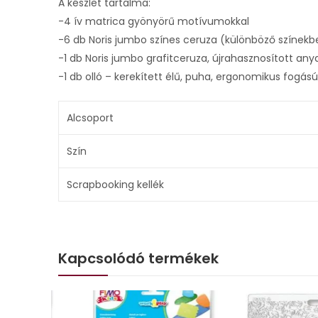
A készlet tartalma:
-4 ív matrica gyönyörű motívumokkal
-6 db Noris jumbo színes ceruza (különböző színekb
-1 db Noris jumbo grafitceruza, újrahasznosított any
-1 db olló – kerekített élű, puha, ergonomikus fogású
Alcsoport
Szín
Scrapbooking kellék
Kapcsolódó termékek