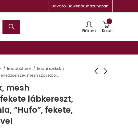
Üdvözöljük webáruházunkban!
0
Fiókom
Kosár
k
Irodabútorok
Irodai székek
Menedzserszék, mesh szövetborítás, fekete lábkereszt, magas háttámla, “Hufo”, fekete, parkettagörgővel
k, mesh
 fekete lábkereszt,
, “Hufo”, fekete,
vel