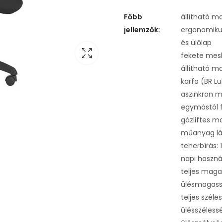
Főbb
állítható 
jellemzők:
ergonomikus
és ülőlap
fekete mesh
állítható m
karfa (BR L
aszinkron m
egymástól f
gázliftes m
műanyag lá
teherbírás: 
napi használ
teljes maga
ülésmagass
teljes szél
ülésszéles