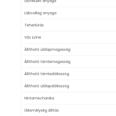
Ülőfelület anyaga
Lábcsillag anyaga
Teherbírás
Váz színe
Állítható ülőlapmagasság
Állítható támlamagasság
Állítható támladőlésszög
Állítható ülőlapdőlésszög
Hintamechanika
Ülésmélység állítás