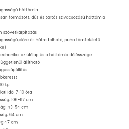
magasságú háttámla
an formázott, dús és tartós szivacsozású háttámla
 szövetkárpitozás
agasságú,előre és hátra tolható, puha támfelületű
uke)
echanika: az ülőlap és a háttámla dőlésszöge
üggetlenül állítható
agasságállítás
bkereszt
110 kg
ati idő: 7-10 óra
sság: 106-117 cm
ág: 43-54 cm
esség: 64 cm
ség:47 cm