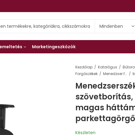
emeltetés
Marketingeszközök
Kezdőlap
Katalógus
Bútoro
Forgószékek
Menedzser forgószékek
Menedzserszé
szövetborítás,
magas háttámla
parkettagörgő
Készleten