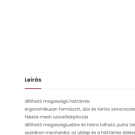
Leírás
állítható magasságú háttámla
ergonomikusan formázott, dús és tartós szivacsozá
fekete mesh szövetkárpitozás
állítható magasságú,előre és hátra tolható, puha tá
aszinkron mechanika: az ülőlap és a háttámla dőlés