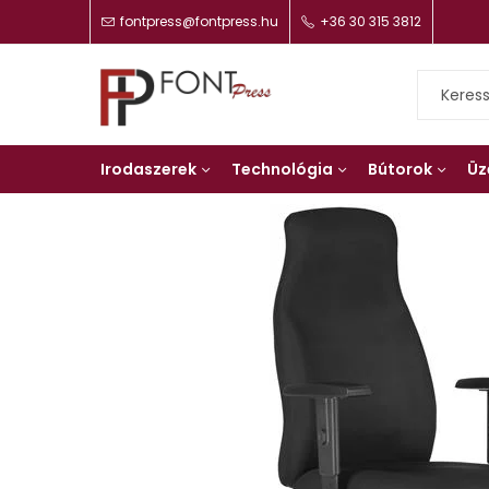
fontpress@fontpress.hu
+36 30 315 3812
Irodaszerek
Technológia
Bútorok
Üz