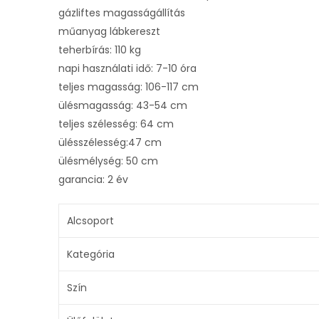
gázliftes magasságállítás
műanyag lábkereszt
teherbírás: 110 kg
napi használati idő: 7-10 óra
teljes magasság: 106-117 cm
ülésmagasság: 43-54 cm
teljes szélesség: 64 cm
ülésszélesség:47 cm
ülésmélység: 50 cm
garancia: 2 év
Alcsoport
Kategória
Szín