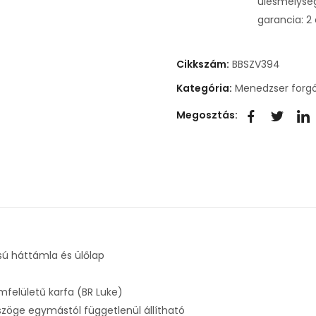
ülésmélysé
garancia: 2
Cikkszám:
BBSZV394
Kategória:
Menedzser forg
Megosztás:
sú háttámla és ülőlap
mfelületű karfa (BR Luke)
szöge egymástól függetlenül állítható