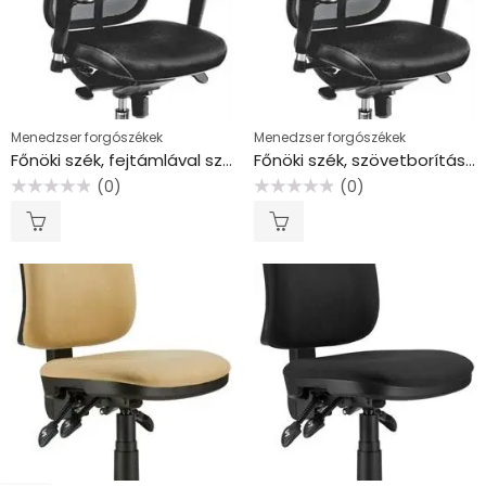
Menedzser forgószékek
Menedzser forgószékek
Főnöki szék, fejtámlával szövetborítás, hálós háttámla, “Oklahoma”, fekete
Főnöki szék, szövetborítás,fejtámla nélkül, hálós háttámla, “Oklahoma”, fekete
(0)
(0)
Értékelés:
Értékelés:
0
0
/
/
5
5