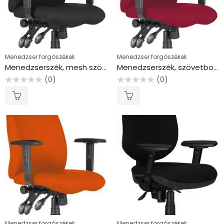
Menedzser forgószékek
Menedzser forgószékek
Menedzserszék, mesh szövetborítás, fekete lábkereszt, magas háttámla, “Hufo”, fekete, parkettagörgővel
Menedzserszék, szövetborítás, fekete lábkereszt, magas háttámla, “Hufo”, bordó
(0)
(0)
Értékelés:
Értékelés:
0
0
/
/
5
5
Menedzser forgószékek
Menedzser forgószékek