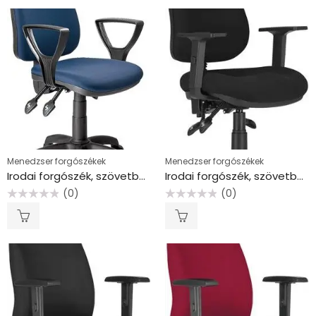
Menedzser forgószékek
Menedzser forgószékek
Irodai forgószék, szövetborítás, fekete lábkereszt, “1140”, sötétkék
Irodai forgószék, szövetborítás, karfás, “Pantergos LX”, fekete
(0)
(0)
Értékelés:
Értékelés:
0
0
/
/
5
5