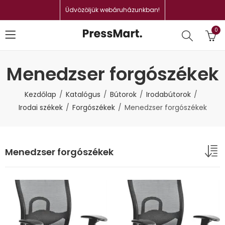
Üdvözöljük webáruházunkban!
0
Menedzser forgószékek
Kezdőlap
Katalógus
Bútorok
Irodabútorok
Irodai székek
Forgószékek
Menedzser forgószékek
Menedzser forgószékek