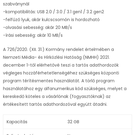
szabványnál
-kompatibilitás: USB 2.0 / 3.0 / 3.1 gen1 / 3.2 gen2
-felfűző lyuk, akár kulcscsomón is hordozható
-olvasási sebesség: akár 20 MB/s
-írási sebesség: akár 10 MB/s
A 726/2020. (XII. 31.) Kormány rendelet értelmében a
Nemzeti Média- és Hírközlési Hatóság (NMHH) 2021.
december 1-től elérhetővé teszi a tartós adathordozók
végleges hozzáférhetetlenségéhez szükséges központi
program térítésmentes használatát. A törlő program
használatához egy alfanumerikus kód szükséges, melyet a
kereskedő köteles a vásárlónak (fogyasztóknak) az
értékesített tartós adathordozóval együtt átadni.
Kapacitás
32 GB