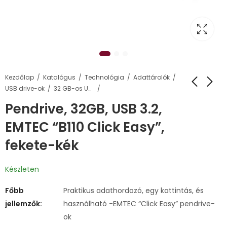
Kezdőlap
Katalógus
Technológia
Adattárolók
USB drive-ok
32 GB-os USB pendrive-ok
Pendrive, 32GB, USB 3.2,
EMTEC “B110 Click Easy”,
fekete-kék
Készleten
Főbb
Praktikus adathordozó, egy kattintás, és
jellemzők:
használható -EMTEC “Click Easy” pendrive-
ok