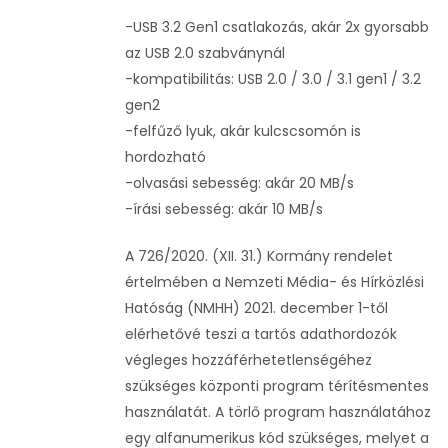
-USB 3.2 Gen1 csatlakozás, akár 2x gyorsabb
az USB 2.0 szabványnál
-kompatibilitás: USB 2.0 / 3.0 / 3.1 gen1 / 3.2
gen2
-felfűző lyuk, akár kulcscsomón is
hordozható
-olvasási sebesség: akár 20 MB/s
-írási sebesség: akár 10 MB/s
A 726/2020. (XII. 31.) Kormány rendelet
értelmében a Nemzeti Média- és Hírközlési
Hatóság (NMHH) 2021. december 1-től
elérhetővé teszi a tartós adathordozók
végleges hozzáférhetetlenségéhez
szükséges központi program térítésmentes
használatát. A törlő program használatához
egy alfanumerikus kód szükséges, melyet a