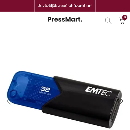
Üdvözöljük webáruházunkban!
0