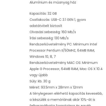
Alumínium és műanyag ház
Kapacitás: 32 GB
Csatlakozás: USB-C 3.1 GEN 1, gyors
adatátvitelt biztosít
Olvasási sebesség: 160 Mb/s
Írási sebesség: 130 Mb/s
Rendszerkövetelmény PC: Minimum Intel
Processor Pentium II/50MHZ, 64MB RAM,
Windows 10, 8, 7
Rendszerkövetelmény MAC OS: Minimum
Apple G Processor, 64MB RAM, Mac OS X 10.4
vagy újabb
Súly: kb. 30 g
Méret: 93.5mm x 28mm x 12mm
A ténylegesen elérhető kapacitás kevesebb,
a készülék a memóriának akár 10%-át is
felhasználhatja formázásra és egyéb