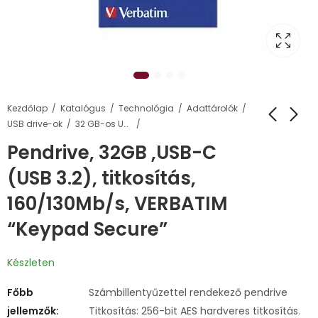
Kezdőlap
Katalógus
Technológia
Adattárolók
USB drive-ok
32 GB-os USB pendrive-ok
Pendrive, 32GB ,USB-C
(USB 3.2), titkosítás,
160/130Mb/s, VERBATIM
“Keypad Secure”
Készleten
Főbb
Számbillentyűzettel rendekező pendrive
jellemzők:
Titkosítás: 256-bit AES hardveres titkosítás.