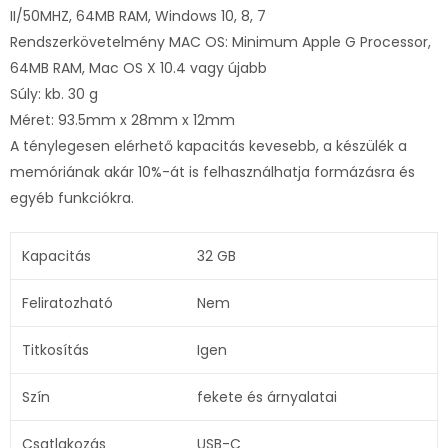
II/50MHZ, 64MB RAM, Windows 10, 8, 7
Rendszerkövetelmény MAC OS: Minimum Apple G Processor,
64MB RAM, Mac OS X 10.4 vagy újabb
Súly: kb. 30 g
Méret: 93.5mm x 28mm x 12mm
A ténylegesen elérhető kapacitás kevesebb, a készülék a
memóriának akár 10%-át is felhasználhatja formázásra és
egyéb funkciókra.
Kapacitás
32 GB
Feliratozható
Nem
Titkosítás
Igen
Szín
fekete és árnyalatai
Csatlakozás
USB-C