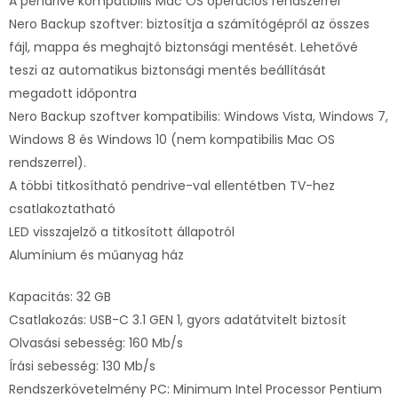
A pendrive kompatibilis Mac OS operációs rendszerrel
Nero Backup szoftver: biztosítja a számítógépről az összes
fájl, mappa és meghajtó biztonsági mentését. Lehetővé
teszi az automatikus biztonsági mentés beállítását
megadott időpontra
Nero Backup szoftver kompatibilis: Windows Vista, Windows 7,
Windows 8 és Windows 10 (nem kompatibilis Mac OS
rendszerrel).
A többi titkosítható pendrive-val ellentétben TV-hez
csatlakoztatható
LED visszajelző a titkosított állapotról
Alumínium és műanyag ház
Kapacitás: 32 GB
Csatlakozás: USB-C 3.1 GEN 1, gyors adatátvitelt biztosít
Olvasási sebesség: 160 Mb/s
Írási sebesség: 130 Mb/s
Rendszerkövetelmény PC: Minimum Intel Processor Pentium