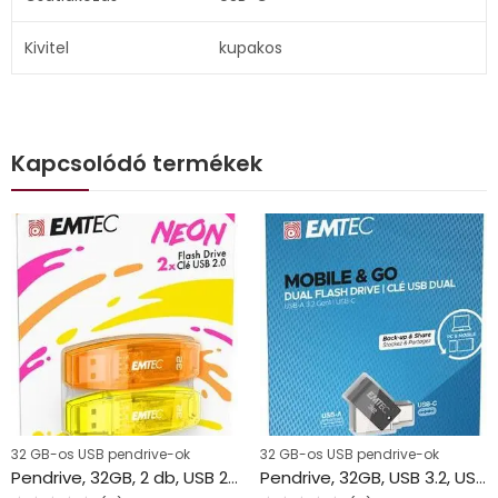
Kivitel
kupakos
Kapcsolódó termékek
32 GB-os USB pendrive-ok
32 GB-os USB pendrive-ok
Pendrive, 32GB, 2 db, USB 2.0, EMTEC “C410 Neon”, narancs és citromsárga
Pendrive, 32GB, USB 3.2, USB-A bemenet/USB-C kimenet, EMTEC “T260C Dual”