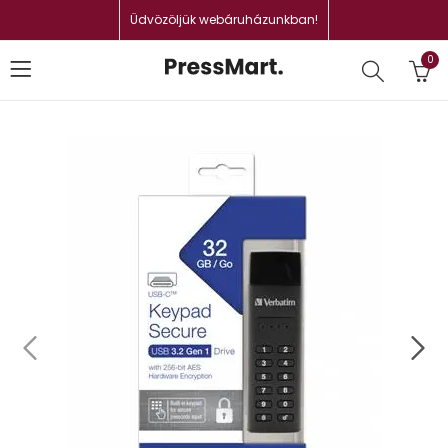
Üdvözöljük webáruházunkban!
0