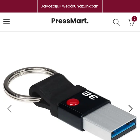
Üdvözöljük webáruházunkban!
0