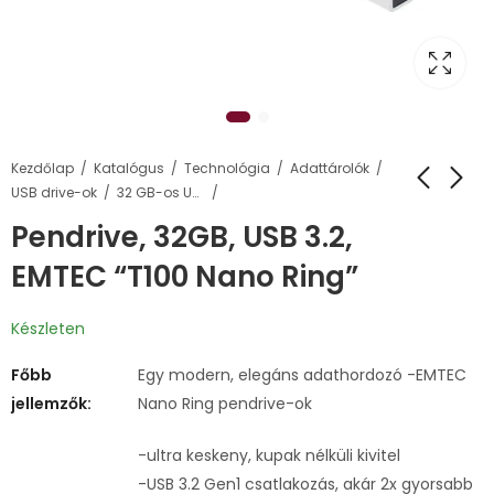
Kezdőlap
Katalógus
Technológia
Adattárolók
USB drive-ok
32 GB-os USB pendrive-ok
Pendrive, 32GB, USB 3.2,
EMTEC “T100 Nano Ring”
Készleten
Főbb
Egy modern, elegáns adathordozó -EMTEC
jellemzők:
Nano Ring pendrive-ok
-ultra keskeny, kupak nélküli kivitel
-USB 3.2 Gen1 csatlakozás, akár 2x gyorsabb