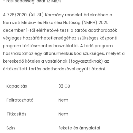
-írási sebesség: akár 12 MB/s
A 726/2020. (XII. 31.) Kormány rendelet értelmében a
Nemzeti Média- és Hírközlési Hatóság (NMHH) 2021.
december 1-től elérhetővé teszi a tartós adathordozók
végleges hozzáférhetetlenségéhez szükséges központi
program térítésmentes használatát. A törlő program
használatához egy alfanumerikus kód szükséges, melyet a
kereskedő köteles a vásárlónak (fogyasztóknak) az
értékesített tartós adathordozóval együtt átadni.
Kapacitás
32 GB
Feliratozható
Nem
Titkosítás
Nem
Szín
fekete és árnyalatai