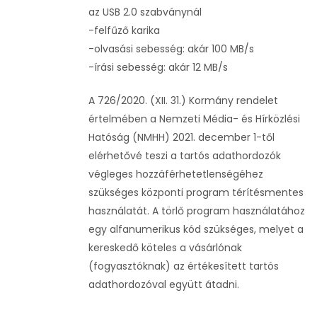
az USB 2.0 szabványnál
-felfűző karika
-olvasási sebesség: akár 100 MB/s
-írási sebesség: akár 12 MB/s
A 726/2020. (XII. 31.) Kormány rendelet
értelmében a Nemzeti Média- és Hírközlési
Hatóság (NMHH) 2021. december 1-től
elérhetővé teszi a tartós adathordozók
végleges hozzáférhetetlenségéhez
szükséges központi program térítésmentes
használatát. A törlő program használatához
egy alfanumerikus kód szükséges, melyet a
kereskedő köteles a vásárlónak
(fogyasztóknak) az értékesített tartós
adathordozóval együtt átadni.