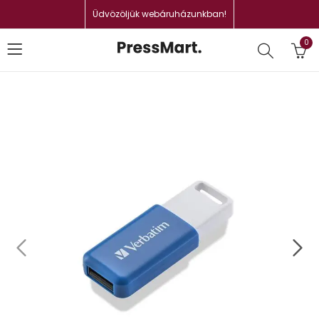
Üdvözöljük webáruházunkban!
0