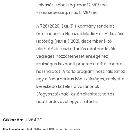
-olvasási sebesség: max 12 MB/sec
-írási sebesség: max 5 MB/sec
A 726/2020. (XII. 31.) Kormány rendelet
értelmében a Nemzeti Média- és Hírközlési
Hatóság (NMHH) 2021. december 1-től
elérhetővé teszi a tartós adathordozók
végleges hozzáférhetetlenségéhez
szükséges központi program térítésmentes
használatát. A törlő program használatához
egy alfanumerikus kód szükséges, melyet a
kereskedő köteles a vásárlónak
(fogyasztóknak) az értékesített tartós
adathordozóval együtt átadni.
Cikkszám:
UV64GD
Kategória:
64 GB-os USB pendrive-ok