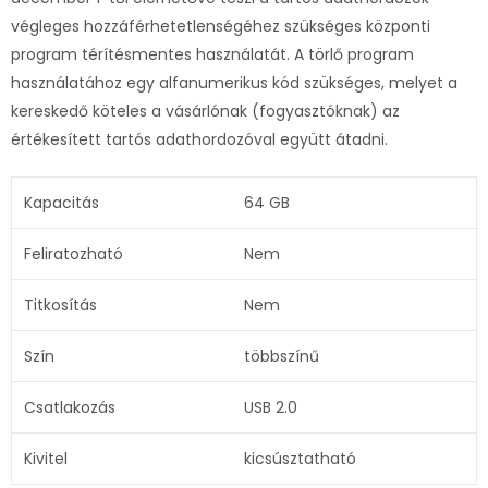
végleges hozzáférhetetlenségéhez szükséges központi
program térítésmentes használatát. A törlő program
használatához egy alfanumerikus kód szükséges, melyet a
kereskedő köteles a vásárlónak (fogyasztóknak) az
értékesített tartós adathordozóval együtt átadni.
Kapacitás
64 GB
Feliratozható
Nem
Titkosítás
Nem
Szín
többszínű
Csatlakozás
USB 2.0
Kivitel
kicsúsztatható