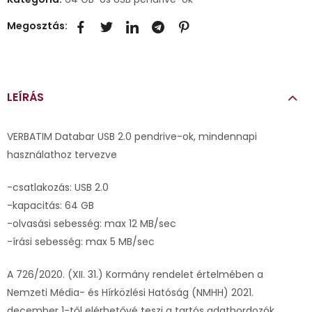
Megosztás:
LEÍRÁS
VERBATIM Databar USB 2.0 pendrive-ok, mindennapi
használathoz tervezve
-csatlakozás: USB 2.0
-kapacitás: 64 GB
-olvasási sebesség: max 12 MB/sec
-írási sebesség: max 5 MB/sec
A 726/2020. (XII. 31.) Kormány rendelet értelmében a
Nemzeti Média- és Hírközlési Hatóság (NMHH) 2021.
december 1-től elérhetővé teszi a tartós adathordozók