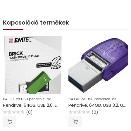
Kapcsolódó termékek
64 GB-os USB pendrive-ok
64 GB-os USB pendrive-ok
Pendrive, 64GB, USB 2.0, EMTEC “C350 Brick”, zöld
Pendrive, 64GB, USB 3.2, USB/USB-C, KINGSTON “DT MicroDuo 3C”
(0)
(0)
Értékelés:
Értékelés:
0
0
/
/
5
5